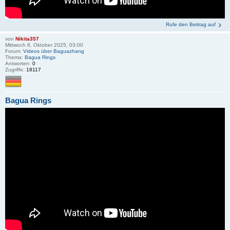
Rufe den Beitrag auf
von
Nikita357
Mittwoch 8. Oktober 2025, 03:00
Forum:
Videos über Baguazhang
Thema:
Bagua Rings
Antworten:
0
Zugriffe:
18117
Bagua Rings