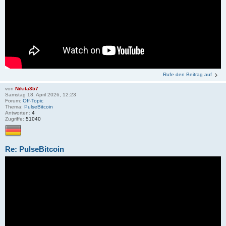
Rufe den Beitrag auf
von
Nikita357
Samstag 18. April 2026, 12:23
Forum:
Off-Topic
Thema:
PulseBitcoin
Antworten:
4
Zugriffe:
51040
Re: PulseBitcoin