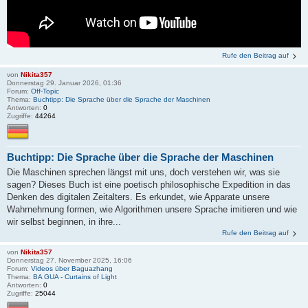
Rufe den Beitrag auf
von
Nikita357
Donnerstag 29. Januar 2026, 01:36
Forum:
Off-Topic
Thema:
Buchtipp: Die Sprache über die Sprache der Maschinen
Antworten:
0
Zugriffe:
44264
Buchtipp: Die Sprache über die Sprache der Maschinen
Die Maschinen sprechen längst mit uns, doch verstehen wir, was sie
sagen? Dieses Buch ist eine poetisch philosophische Expedition in das
Denken des digitalen Zeitalters. Es erkundet, wie Apparate unsere
Wahrnehmung formen, wie Algorithmen unsere Sprache imitieren und wie
wir selbst beginnen, in ihre...
Rufe den Beitrag auf
von
Nikita357
Donnerstag 27. November 2025, 16:06
Forum:
Videos über Baguazhang
Thema:
BA GUA - Curtains of Light
Antworten:
0
Zugriffe:
25044