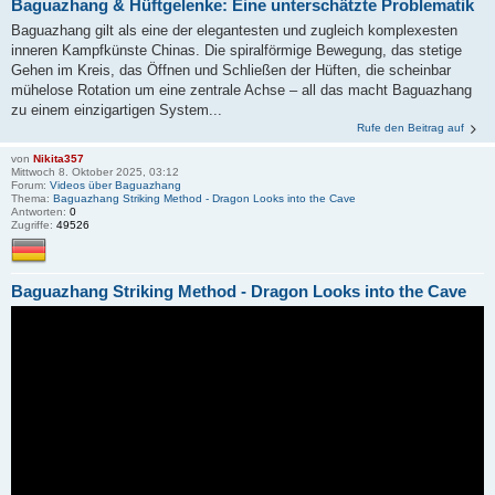
Baguazhang & Hüftgelenke: Eine unterschätzte Problematik
Baguazhang gilt als eine der elegantesten und zugleich komplexesten
inneren Kampfkünste Chinas. Die spiralförmige Bewegung, das stetige
Gehen im Kreis, das Öffnen und Schließen der Hüften, die scheinbar
mühelose Rotation um eine zentrale Achse – all das macht Baguazhang
zu einem einzigartigen System...
Rufe den Beitrag auf
von
Nikita357
Mittwoch 8. Oktober 2025, 03:12
Forum:
Videos über Baguazhang
Thema:
Baguazhang Striking Method - Dragon Looks into the Cave
Antworten:
0
Zugriffe:
49526
Baguazhang Striking Method - Dragon Looks into the Cave