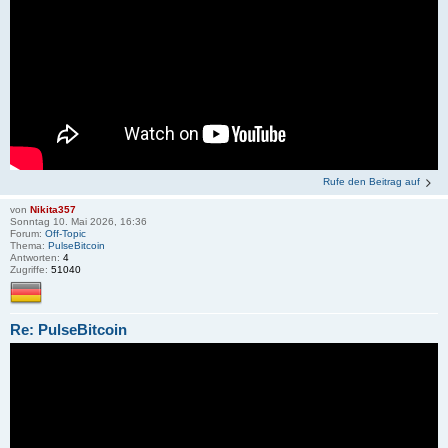
Rufe den Beitrag auf
von
Nikita357
Sonntag 10. Mai 2026, 16:36
Forum:
Off-Topic
Thema:
PulseBitcoin
Antworten:
4
Zugriffe:
51040
Re: PulseBitcoin