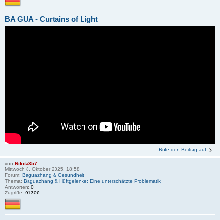
BA GUA - Curtains of Light
Rufe den Beitrag auf
von
Nikita357
Mittwoch 8. Oktober 2025, 18:58
Forum:
Baguazhang & Gesundheit
Thema:
Baguazhang & Hüftgelenke: Eine unterschätzte Problematik
Antworten:
0
Zugriffe:
91306