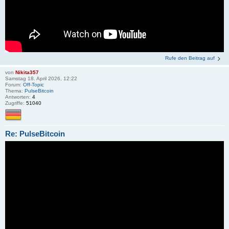
Rufe den Beitrag auf
von
Nikita357
Samstag 18. April 2026, 12:22
Forum:
Off-Topic
Thema:
PulseBitcoin
Antworten:
4
Zugriffe:
51040
Re: PulseBitcoin