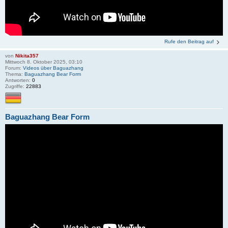
Rufe den Beitrag auf
von
Nikita357
Mittwoch 8. Oktober 2025, 03:10
Forum:
Videos über Baguazhang
Thema:
Baguazhang Bear Form
Antworten:
0
Zugriffe:
22883
Baguazhang Bear Form