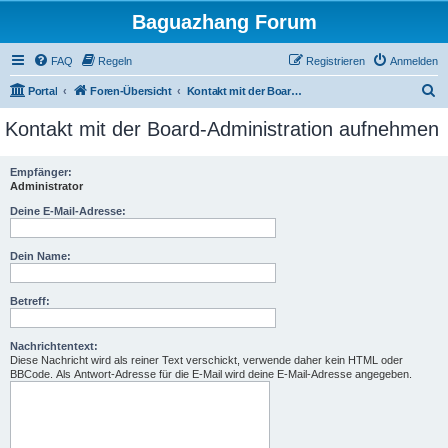
Baguazhang Forum
FAQ
Regeln
Registrieren
Anmelden
S
Portal
Foren-Übersicht
Kontakt mit der Board-Administration aufnehmen
u
Kontakt mit der Board-Administration aufnehmen
c
h
Empfänger:
Administrator
e
Deine E-Mail-Adresse:
Dein Name:
Betreff:
Nachrichtentext:
Diese Nachricht wird als reiner Text verschickt, verwende daher kein HTML oder
BBCode. Als Antwort-Adresse für die E-Mail wird deine E-Mail-Adresse angegeben.