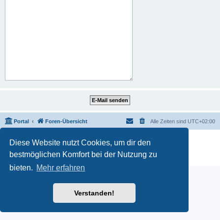
Portal
Foren-Übersicht
Alle Zeiten sind
UTC+02:00
Powered by
phpBB
® Forum Software © phpBB Limited
Diese Website nutzt Cookies, um dir den
Deutsche Übersetzung durch
phpBB.de
bestmöglichen Komfort bei der Nutzung zu
Datenschutz
|
Nutzungsbedingungen
bieten.
Mehr erfahren
Verstanden!