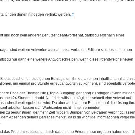
taltungen dürfen hingegen verlinkt werden.
#
t und noch kein anderer Benutzer geantwortet hat, darfst du erst nach einer
rages sind weitere Antworten ausnahmslos verboten. Editiere stattdessen deinen
rfst du nur dann eine weitere Antwort schreiben, wenn diese irgendwelche neuen
B. das Löschen eines eigenen Beitrags, um ihn durch einen inhaltlich ähnlichen z
ationen, um einmal pro Stunde erneut antworten zu können), sind ebenfalls verbote
 obere Ende der Themenliste („Topic-Bumping“ genannt) zu bringen ("Kann mir de
ns nach 24 Stunden erlaubt. Natürlich willst du möglichst schnell eine Antwort auf
chst schnell weitergeholfen wird. Da aber auch andere Benutzer auf die Lösung ihre
izeit arbeiten, lassen sich Wartezeiten nicht immer vermeiden.
gen zu begünstigen, der mehr Zeit mit dem Bumpen von Beiträgen verbringt, lasse
h dem Absenden deines Beitrages merkst, dass du wichtige Informationen vergess
.
st das Problem zu lösen und sich dabei neue Erkenntnisse ergeben haben oder di