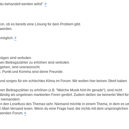
 du behandelt werden willst".
#
tion, ob es bereits eine Lösung für dein Problem gibt.
 werden.
 möglich.
#
trägen sind verboten.
en Beitragszähler zu erhöhen sind verboten.
eigehen, sind unerwünscht.
ik. Punkt und Komma sind deine Freunde.
nd sorgen für ein schlechtes Klima im Forum. Wir wollen hier keinen Streit haben.
 Beitragszähler zu erhöhen (z.B. "Welche Musik hört ihr gerade"), sind nicht
tändig als ungelesen markierten Foren gestört. Zudem stellen sie keinerlei Wert für
st niemandem.
ren den Lesefluss des Themas sehr. Niemand möchte in einem Thema, in dem es u
-Mail-Versand lesen. Wenn du eine Frage hast, die nichts mit dem ursprünglichen
assenden Forum.
#