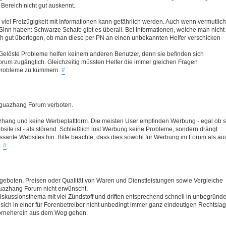
n Bereich nicht gut auskennt.
 viel Freizügigkeit mit Informationen kann gefährlich werden. Auch wenn vermutlich
Sinn haben: Schwarze Schafe gibt es überall. Bei Informationen, welche man nicht
ich gut überlegen, ob man diese per PN an einen unbekannten Helfer verschicken
Gelöste Probleme helfen keinem anderen Benutzer, denn sie befinden sich
Forum zugänglich. Gleichzeitig müssten Helfer die immer gleichen Fragen
 Probleme zu kümmern.
#
Baguazhang Forum verboten.
hang und keine Werbeplattform. Die meisten User empfinden Werbung - egal ob s
site ist - als störend. Schließlich löst Werbung keine Probleme, sondern drängt
essante Websites hin. Bitte beachte, dass dies sowohl für Werbung im Forum als au
t.
#
boten, Preisen oder Qualität von Waren und Dienstleistungen sowie Vergleiche
uazhang Forum nicht erwünscht.
skussionsthema mit viel Zündstoff und driften entsprechend schnell in unbegründe
h in einer für Forenbetreiber nicht unbedingt immer ganz eindeutigen Rechtslag
vorneherein aus dem Weg gehen.