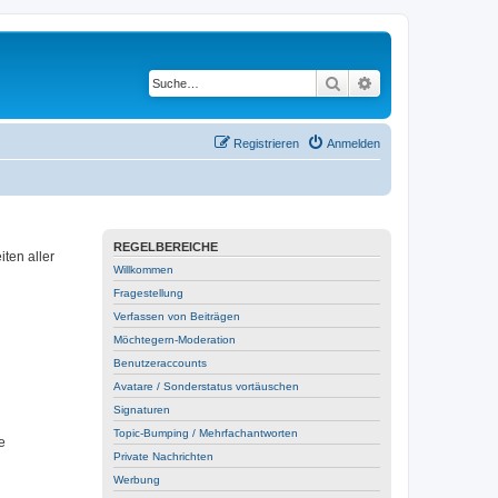
Suche
Erweiterte Suche
Registrieren
Anmelden
REGELBEREICHE
ten aller
Willkommen
Fragestellung
Verfassen von Beiträgen
Möchtegern-Moderation
Benutzeraccounts
Avatare / Sonderstatus vortäuschen
Signaturen
Topic-Bumping / Mehrfachantworten
e
Private Nachrichten
Werbung