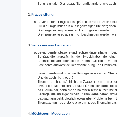
Bei uns gilt der Grundsatz: "Behandle andere, wie auch
Fragestellung
Bevor du eine Frage stellst, prüfe bitte mit der Suchfunk
Für die Frage muss ein aussagekräftiger Titel vergeben
Die Frage soll im passenden Forum gestellt werden.
Die Frage sollte so ausführlich beschrieben werden wie
Verfassen von Beiträgen
Beleidigende, obszöne und rechtswidrige Inhalte in Bei
Beiträge die hauptsächlich den Zweck haben, den eigen
Beiträge, die am eigentlichen Thema („Off-Topic“) vorb
Bitte achte auf korrekte Rechtschreibung und Grammat
Beleidigende und obszöne Beiträge verursachen Streit u
Und du auch nicht, oder?
Themen, die hauptsächlich den Zweck haben, den eigenen
erwünscht. Die meisten Benutzer fühlen sich durch die s
das Forum dar, denn die enthaltenen Texte nutzen mei
Beiträge, die am eigentlichen Thema vorbeigehen, stö
Baguazhang geht, plötzlich etwas über Probleme beim E
Thema zu tun hat, erstelle bitte ein neues Thema im p
Möchtegern-Moderation