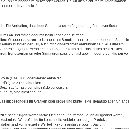
ie Rechteinhaber frei verwendet werden. Da wir dies nicht kontrollieren können
rnamen nicht zulässig.
#
ubt. Ein Verhalten, das einen Sonderstatus im Baguazhang Forum vortäuscht,
Forums ab und stören dadurch beim Lesen der Beiträge.
itere Gruppen besitzen - erkennbar am Benutzerrang - einen besonderen Status i
Administratoren der Fall, auch mit Sonderrechten verbunden sein. Aus diesem
 Gruppen ausgeben, wenn er diesen Sonderstatus nicht tatsächlich besitzt. Dies
taren, Benutzernamen oder Signaturen passieren, ist aber in jeder erdenklichen Fo
Größe (size=100) oder kleiner enthalten.
s Nötigste zu beschränken.
f Seiten außerhalb von phpBB.de verweisen.
ng ist, sind nicht erlaubt.
Das gilt besonders für Grafiken oder große und bunte Texte, genauso aber für lang
n zu einer einzigen Werbefläche für eigene und fremde Seiten ausgeartet waren,
s kostenlose Werbefläche für komerzielle Anbieter beliebiger Produkte und
 daher sind kommerzielle Werbelinks vollständig verboten. Das gilt
D verwenden, um dem verlinkenden Kunden ab einer gewissen Zahl an neu geworben