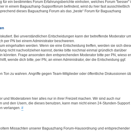
 für ein bestimmtes Forum Erfahrungsberichte einholen, welches Forum "besser" i
hier in einem Baguazhang-Supportforum befindest, wirst du hier fast ausschließlich
tsprechend dieses Baguazhang Forum als das „beste“ Forum für Baguazhang
ren
iskutiert. Bei unverständlichen Entscheidungen kann der betreffende Moderator u
ch per PN bei einem Administrator beschweren.
rum eingehalten werden. Wenn sie eine Entscheidung treffen, werden sie sich dies
ung nicht nachvollziehen kannst, denke bitte nochmal einmal gründlich darüber
in könnten. Frage ansonsten den entsprechenden Moderator bitte per PN, wieso er
ilft, wende dich bitte, per PN, an einen Administrator, der die Entscheidung ggf.
gen Ton zu wahren. Angriffe gegen Team-Mitglieder oder öffentliche Diskussionen ü
er und Moderatoren hier alles nur in ihrer Freizeit machen. Wir sind auch nur
 und den Usern, die dieses benutzen, kann man nicht einen 24-Stunden-Support
en verlangen.
#
derholtem Missachten unserer Baguazhang Forum-Hausordnung und entsprechender