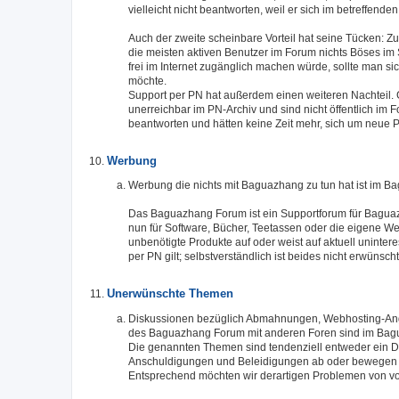
vielleicht nicht beantworten, weil er sich im betreffende
Auch der zweite scheinbare Vorteil hat seine Tücken: Zu
die meisten aktiven Benutzer im Forum nichts Böses im 
frei im Internet zugänglich machen würde, sollte man s
möchte.
Support per PN hat außerdem einen weiteren Nachteil. 
unerreichbar im PN-Archiv und sind nicht öffentlich im 
beantworten und hätten keine Zeit mehr, sich um neue
Werbung
Werbung die nichts mit Baguazhang zu tun hat ist im 
Das Baguazhang Forum ist ein Supportforum für Baguaz
nun für Software, Bücher, Teetassen oder die eigene Web
unbenötigte Produkte auf oder weist auf aktuell uninter
per PN gilt; selbstverständlich ist beides nicht erwünsch
Unerwünschte Themen
Diskussionen bezüglich Abmahnungen, Webhosting-Ange
des Baguazhang Forum mit anderen Foren sind im Bag
Die genannten Themen sind tendenziell entweder ein Di
Anschuldigungen und Beleidigungen ab oder bewegen sic
Entsprechend möchten wir derartigen Problemen von 