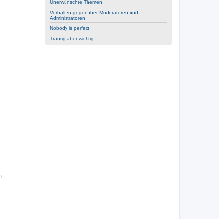
Unerwünschte Themen
Verhalten gegenüber Moderatoren und
Administratoren
Nobody is perfect
Traurig aber wichtig
m