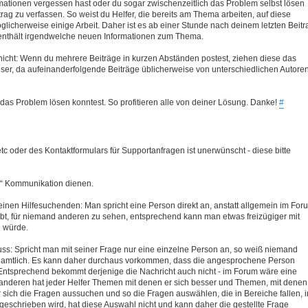
ormationen vergessen hast oder du sogar zwischenzeitlich das Problem selbst lösen
rag zu verfassen. So weist du Helfer, die bereits am Thema arbeiten, auf diese
licherweise einige Arbeit. Daher ist es ab einer Stunde nach deinem letzten Beitr
g enthält irgendwelche neuen Informationen zum Thema.
 nicht: Wenn du mehrere Beiträge in kurzen Abständen postest, ziehen diese das
Leser, da aufeinanderfolgende Beiträge üblicherweise von unterschiedlichen Autore
 das Problem lösen konntest. So profitieren alle von deiner Lösung. Danke!
#
c oder des Kontaktformulars für Supportanfragen ist unerwünscht - diese bitte
en“ Kommunikation dienen.
einen Hilfesuchenden: Man spricht eine Person direkt an, anstatt allgemein im For
reibt, für niemand anderen zu sehen, entsprechend kann man etwas freizügiger mit
n würde.
luss: Spricht man mit seiner Frage nur eine einzelne Person an, so weiß niemand
renamtlich. Es kann daher durchaus vorkommen, dass die angesprochene Person
Entsprechend bekommt derjenige die Nachricht auch nicht - im Forum wäre eine
anderen hat jeder Helfer Themen mit denen er sich besser und Themen, mit denen
 sich die Fragen aussuchen und so die Fragen auswählen, die in Bereiche fallen, i
geschrieben wird, hat diese Auswahl nicht und kann daher die gestellte Frage