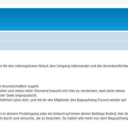
für den reibungslosen Ablauf, den Umgang miteinander und die Verantwortlichkei
 freundschaftlich zugeht.
tellen und vieles mehr. Niemand braucht sich hier zu verstecken, weil sie/er etwas
 der Seite angequatscht.
äfchen (also dich, und mit dir alle Mitglieder des Baguazhang Forum) wieder auf
in deinem Posteingang oder als Antwort auf einen deiner Beiträge findest, hier di
sam durch und versuche, sie zu beachten. So haben alle mehr von dem Baguazhang