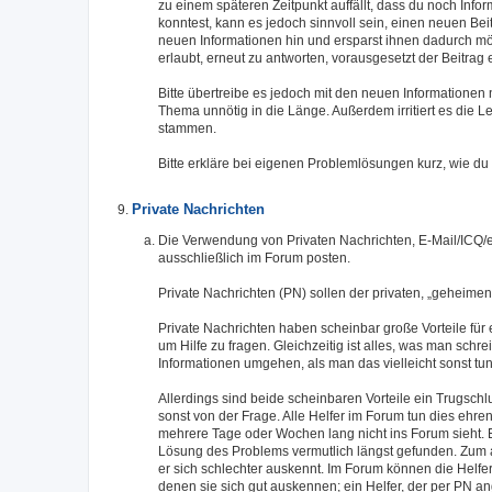
zu einem späteren Zeitpunkt auffällt, dass du noch Inf
konntest, kann es jedoch sinnvoll sein, einen neuen Beit
neuen Informationen hin und ersparst ihnen dadurch mög
erlaubt, erneut zu antworten, vorausgesetzt der Beitra
Bitte übertreibe es jedoch mit den neuen Informationen
Thema unnötig in die Länge. Außerdem irritiert es die 
stammen.
Bitte erkläre bei eigenen Problemlösungen kurz, wie du
Private Nachrichten
Die Verwendung von Privaten Nachrichten, E-Mail/ICQ/et
ausschließlich im Forum posten.
Private Nachrichten (PN) sollen der privaten, „geheim
Private Nachrichten haben scheinbar große Vorteile für 
um Hilfe zu fragen. Gleichzeitig ist alles, was man sch
Informationen umgehen, als man das vielleicht sonst tu
Allerdings sind beide scheinbaren Vorteile ein Trugsch
sonst von der Frage. Alle Helfer im Forum tun dies eh
mehrere Tage oder Wochen lang nicht ins Forum sieht. 
Lösung des Problems vermutlich längst gefunden. Zum 
er sich schlechter auskennt. Im Forum können die Helfer
denen sie sich gut auskennen; ein Helfer, der per PN an