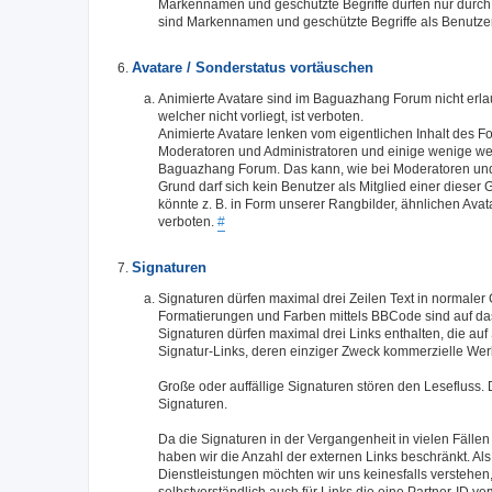
Markennamen und geschützte Begriffe dürfen nur durch d
sind Markennamen und geschützte Begriffe als Benutze
Avatare / Sonderstatus vortäuschen
Animierte Avatare sind im Baguazhang Forum nicht erla
welcher nicht vorliegt, ist verboten.
Animierte Avatare lenken vom eigentlichen Inhalt des 
Moderatoren und Administratoren und einige wenige we
Baguazhang Forum. Das kann, wie bei Moderatoren und 
Grund darf sich kein Benutzer als Mitglied einer dieser
könnte z. B. in Form unserer Rangbilder, ähnlichen Ava
verboten.
#
Signaturen
Signaturen dürfen maximal drei Zeilen Text in normaler 
Formatierungen und Farben mittels BBCode sind auf da
Signaturen dürfen maximal drei Links enthalten, die au
Signatur-Links, deren einziger Zweck kommerzielle Werbu
Große oder auffällige Signaturen stören den Lesefluss. 
Signaturen.
Da die Signaturen in der Vergangenheit in vielen Fälle
haben wir die Anzahl der externen Links beschränkt. Al
Dienstleistungen möchten wir uns keinesfalls verstehen,
selbstverständlich auch für Links die eine Partner-I