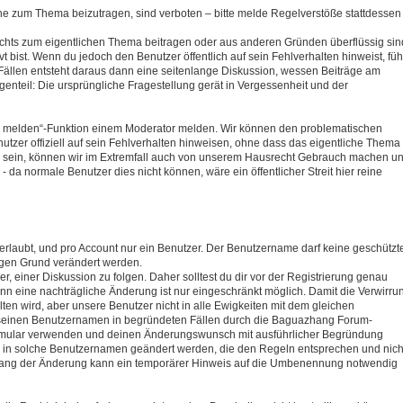
hne zum Thema beizutragen, sind verboten – bitte melde Regelverstöße stattdessen
ichts zum eigentlichen Thema beitragen oder aus anderen Gründen überflüssig sin
t bist. Wenn du jedoch den Benutzer öffentlich auf sein Fehlverhalten hinweist, füh
 Fällen entsteht daraus dann eine seitenlange Diskussion, wessen Beiträge am
egenteil: Die ursprüngliche Fragestellung gerät in Vergessenheit und der
trag melden“-Funktion einem Moderator melden. Wir können den problematischen
zer offiziell auf sein Fehlverhalten hinweisen, ohne dass das eigentliche Thema
htig sein, können wir im Extremfall auch von unserem Hausrecht Gebrauch machen u
a normale Benutzer dies nicht können, wäre ein öffentlicher Streit hier reine
erlaubt, und pro Account nur ein Benutzer. Der Benutzername darf keine geschützt
ftigen Grund verändert werden.
, einer Diskussion zu folgen. Daher solltest du dir vor der Registrierung genau
 eine nachträgliche Änderung ist nur eingeschränkt möglich. Damit die Verwirru
n wird, aber unsere Benutzer nicht in alle Ewigkeiten mit dem gleichen
einen Benutzernamen in begründeten Fällen durch die Baguazhang Forum-
formular verwenden und deinen Änderungswunsch mit ausführlicher Begründung
r in solche Benutzernamen geändert werden, die den Regeln entsprechen und nich
mfang der Änderung kann ein temporärer Hinweis auf die Umbenennung notwendig