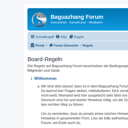
Baguazhang Forum
Gesundheit - Kampfkunst - Meditation
Schnellzugriff
FAQ
Regeln
Portal
Foren-Übersicht
Regeln
Board-Regeln
Die Regeln auf Baguazhang Forum beschreiben die Bedingungen 
Mitglieder und Gäste.
Willkommen
Wir sind stolz darauf, dass es in dem Baguazhang Forum
Du kannst hier Fragen stellen, mitdiskutieren, Dich vors
nicht weiß. Niemand wird hier ausgelacht oder blöd von
Dennoch sind hin und wieder Hinweise nötig, um die Sch
den rechten Weg zu führen.
Um zu vermeiden, dass du jemals einen solchen Hinweis 
Hinweise in gesammelter Form. Lies sie bitte aufmerk
Forum, am Ende auch du.