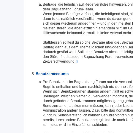
Beiträge, die lediglich auf Regelverstöße hinweisen, o
dem Baguazhang Forum-Team.
Wenn jemand Beiträge verfasst, die beleidigend sind, n
dann ist es natürlich verständlich, wenn du davon generv
sich dieser wiederum angegriffen – und in den meisten
meisten stören, die aber letztlich niemandem hilft. Im G
Hilfesuchende bekommt vermutlich keine Antwort mehr.
Stattdessen solltest du solche Beiträge über die „Bei
Beitrag dann aus dem Thema löschen und/oder den Benut
dadurch gestört wird. Sollte ein Benutzer nicht einsic
den Störenfried aus dem Baguazhang Forum verweisen - d
Zeitverschwendung.
#
Benutzeraccounts
Pro Benutzer ist im Baguazhang Forum nur ein Account 
Begriffe enthalten und kann nachträglich nicht ohne tri
Wenn sich Benutzernamen ständig ändern, fällt es schwer
überlegen, welchen Namen du verwenden möchtest, denn
durch geänderte Benutzernamen möglichst gering gehalte
Benutzernamen auskommen müssen, kann jeder User s
Administration ändern lassen. Dazu bitte das Kontakt
kundtun. Selbstverständlich können Benutzerkonten nu
bereits durch andere Benutzer belegt sind. Je nach U
sein, dies wird im Einzelfall entschieden.