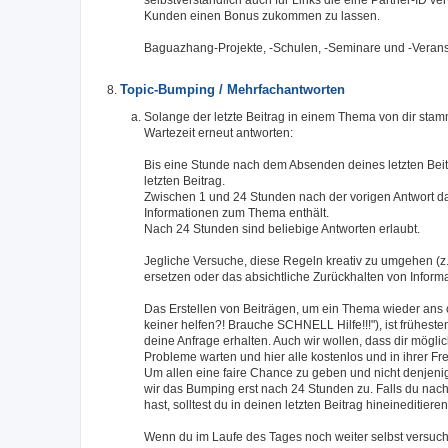
Kunden einen Bonus zukommen zu lassen.
Baguazhang-Projekte, -Schulen, -Seminare und -Verans
Topic-Bumping / Mehrfachantworten
Solange der letzte Beitrag in einem Thema von dir stamm
Wartezeit erneut antworten:
Bis eine Stunde nach dem Absenden deines letzten Beit
letzten Beitrag.
Zwischen 1 und 24 Stunden nach der vorigen Antwort da
Informationen zum Thema enthält.
Nach 24 Stunden sind beliebige Antworten erlaubt.
Jegliche Versuche, diese Regeln kreativ zu umgehen (z.
ersetzen oder das absichtliche Zurückhalten von Inform
Das Erstellen von Beiträgen, um ein Thema wieder ans
keiner helfen?! Brauche SCHNELL Hilfe!!!"), ist früheste
deine Anfrage erhalten. Auch wir wollen, dass dir mögli
Probleme warten und hier alle kostenlos und in ihrer Fre
Um allen eine faire Chance zu geben und nicht denjeni
wir das Bumping erst nach 24 Stunden zu. Falls du nac
hast, solltest du in deinen letzten Beitrag hineineditieren
Wenn du im Laufe des Tages noch weiter selbst versuch