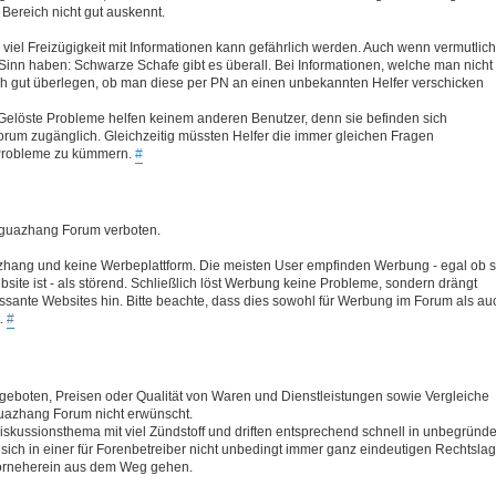
n Bereich nicht gut auskennt.
 viel Freizügigkeit mit Informationen kann gefährlich werden. Auch wenn vermutlich
Sinn haben: Schwarze Schafe gibt es überall. Bei Informationen, welche man nicht
ich gut überlegen, ob man diese per PN an einen unbekannten Helfer verschicken
Gelöste Probleme helfen keinem anderen Benutzer, denn sie befinden sich
Forum zugänglich. Gleichzeitig müssten Helfer die immer gleichen Fragen
 Probleme zu kümmern.
#
Baguazhang Forum verboten.
hang und keine Werbeplattform. Die meisten User empfinden Werbung - egal ob s
site ist - als störend. Schließlich löst Werbung keine Probleme, sondern drängt
essante Websites hin. Bitte beachte, dass dies sowohl für Werbung im Forum als au
t.
#
boten, Preisen oder Qualität von Waren und Dienstleistungen sowie Vergleiche
uazhang Forum nicht erwünscht.
skussionsthema mit viel Zündstoff und driften entsprechend schnell in unbegründe
h in einer für Forenbetreiber nicht unbedingt immer ganz eindeutigen Rechtslag
vorneherein aus dem Weg gehen.