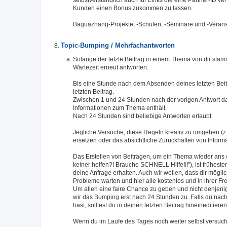
Kunden einen Bonus zukommen zu lassen.
Baguazhang-Projekte, -Schulen, -Seminare und -Verans
Topic-Bumping / Mehrfachantworten
Solange der letzte Beitrag in einem Thema von dir stamm
Wartezeit erneut antworten:
Bis eine Stunde nach dem Absenden deines letzten Beit
letzten Beitrag.
Zwischen 1 und 24 Stunden nach der vorigen Antwort da
Informationen zum Thema enthält.
Nach 24 Stunden sind beliebige Antworten erlaubt.
Jegliche Versuche, diese Regeln kreativ zu umgehen (z.
ersetzen oder das absichtliche Zurückhalten von Inform
Das Erstellen von Beiträgen, um ein Thema wieder ans
keiner helfen?! Brauche SCHNELL Hilfe!!!"), ist früheste
deine Anfrage erhalten. Auch wir wollen, dass dir mögli
Probleme warten und hier alle kostenlos und in ihrer Fre
Um allen eine faire Chance zu geben und nicht denjeni
wir das Bumping erst nach 24 Stunden zu. Falls du nac
hast, solltest du in deinen letzten Beitrag hineineditieren
Wenn du im Laufe des Tages noch weiter selbst versuch