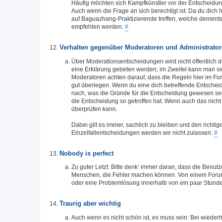
Häufig möchten sich Kampfkünstler vor der Entscheidung
Auch wenn die Frage an sich berechtigt ist: Da du dich 
auf Baguazhang-Praktizierende treffen, welche demen
empfehlen werden.
#
Verhalten gegenüber Moderatoren und Administrato
Über Moderationsentscheidungen wird nicht öffentlich d
eine Erklärung gebeten werden; im Zweifel kann man si
Moderatoren achten darauf, dass die Regeln hier im Fo
gut überlegen. Wenn du eine dich betreffende Entscheid
nach, was die Gründe für die Entscheidung gewesen se
die Entscheidung so getroffen hat. Wenn auch das nicht h
überprüfen kann.
Dabei gilt es immer, sachlich zu bleiben und den richti
Einzelfallentscheidungen werden wir nicht zulassen.
#
Nobody is perfect
Zu guter Letzt: Bitte denk‘ immer daran, dass die Benutz
Menschen, die Fehler machen können. Von einem Forum
oder eine Problemlösung innerhalb von ein paar Stund
Traurig aber wichtig
Auch wenn es nicht schön ist, es muss sein: Bei wie