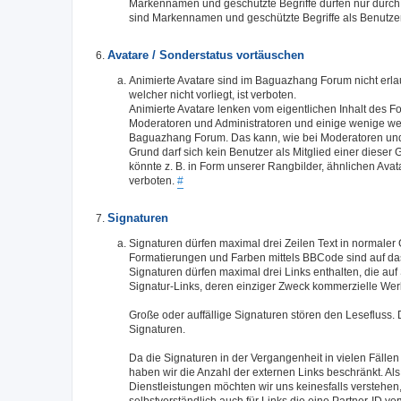
Markennamen und geschützte Begriffe dürfen nur durch d
sind Markennamen und geschützte Begriffe als Benutze
Avatare / Sonderstatus vortäuschen
Animierte Avatare sind im Baguazhang Forum nicht erla
welcher nicht vorliegt, ist verboten.
Animierte Avatare lenken vom eigentlichen Inhalt des 
Moderatoren und Administratoren und einige wenige we
Baguazhang Forum. Das kann, wie bei Moderatoren und 
Grund darf sich kein Benutzer als Mitglied einer dieser
könnte z. B. in Form unserer Rangbilder, ähnlichen Ava
verboten.
#
Signaturen
Signaturen dürfen maximal drei Zeilen Text in normaler 
Formatierungen und Farben mittels BBCode sind auf da
Signaturen dürfen maximal drei Links enthalten, die au
Signatur-Links, deren einziger Zweck kommerzielle Werbu
Große oder auffällige Signaturen stören den Lesefluss. 
Signaturen.
Da die Signaturen in der Vergangenheit in vielen Fälle
haben wir die Anzahl der externen Links beschränkt. Al
Dienstleistungen möchten wir uns keinesfalls verstehen,
selbstverständlich auch für Links die eine Partner-I