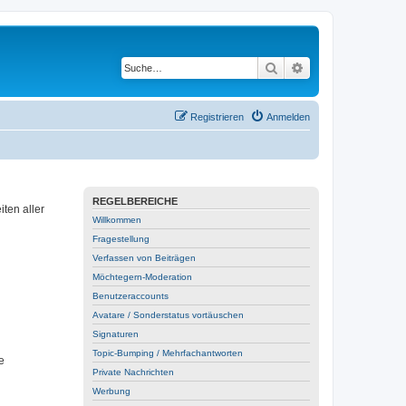
Suche
Erweiterte Suche
Registrieren
Anmelden
REGELBEREICHE
ten aller
Willkommen
Fragestellung
Verfassen von Beiträgen
Möchtegern-Moderation
Benutzeraccounts
Avatare / Sonderstatus vortäuschen
Signaturen
Topic-Bumping / Mehrfachantworten
e
Private Nachrichten
Werbung