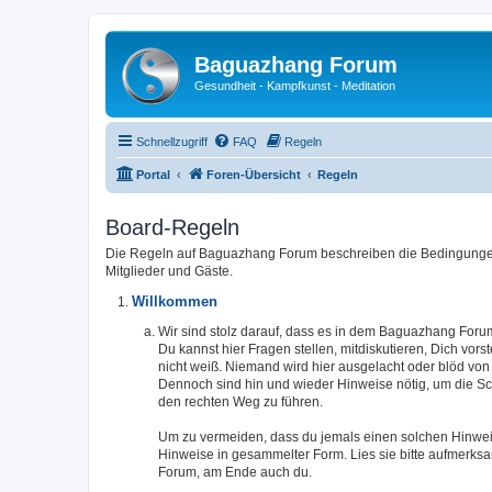
Baguazhang Forum
Gesundheit - Kampfkunst - Meditation
Schnellzugriff
FAQ
Regeln
Portal
Foren-Übersicht
Regeln
Board-Regeln
Die Regeln auf Baguazhang Forum beschreiben die Bedingungen 
Mitglieder und Gäste.
Willkommen
Wir sind stolz darauf, dass es in dem Baguazhang Forum
Du kannst hier Fragen stellen, mitdiskutieren, Dich vors
nicht weiß. Niemand wird hier ausgelacht oder blöd von
Dennoch sind hin und wieder Hinweise nötig, um die Sch
den rechten Weg zu führen.
Um zu vermeiden, dass du jemals einen solchen Hinweis 
Hinweise in gesammelter Form. Lies sie bitte aufmerk
Forum, am Ende auch du.