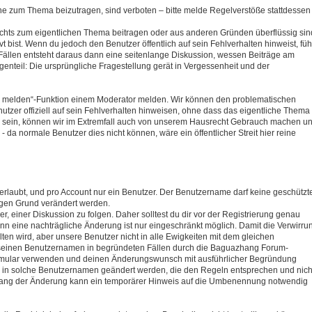
hne zum Thema beizutragen, sind verboten – bitte melde Regelverstöße stattdessen
ichts zum eigentlichen Thema beitragen oder aus anderen Gründen überflüssig sin
t bist. Wenn du jedoch den Benutzer öffentlich auf sein Fehlverhalten hinweist, füh
 Fällen entsteht daraus dann eine seitenlange Diskussion, wessen Beiträge am
egenteil: Die ursprüngliche Fragestellung gerät in Vergessenheit und der
trag melden“-Funktion einem Moderator melden. Wir können den problematischen
zer offiziell auf sein Fehlverhalten hinweisen, ohne dass das eigentliche Thema
htig sein, können wir im Extremfall auch von unserem Hausrecht Gebrauch machen u
a normale Benutzer dies nicht können, wäre ein öffentlicher Streit hier reine
erlaubt, und pro Account nur ein Benutzer. Der Benutzername darf keine geschützt
ftigen Grund verändert werden.
, einer Diskussion zu folgen. Daher solltest du dir vor der Registrierung genau
 eine nachträgliche Änderung ist nur eingeschränkt möglich. Damit die Verwirru
n wird, aber unsere Benutzer nicht in alle Ewigkeiten mit dem gleichen
einen Benutzernamen in begründeten Fällen durch die Baguazhang Forum-
formular verwenden und deinen Änderungswunsch mit ausführlicher Begründung
r in solche Benutzernamen geändert werden, die den Regeln entsprechen und nich
mfang der Änderung kann ein temporärer Hinweis auf die Umbenennung notwendig