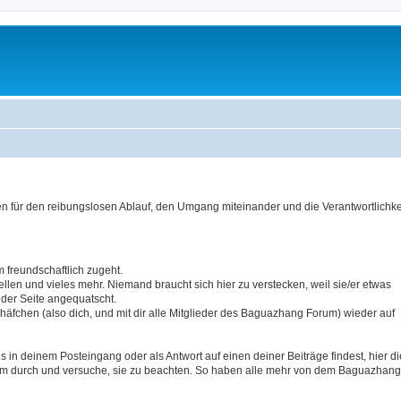
für den reibungslosen Ablauf, den Umgang miteinander und die Verantwortlichkei
 freundschaftlich zugeht.
tellen und vieles mehr. Niemand braucht sich hier zu verstecken, weil sie/er etwas
 der Seite angequatscht.
äfchen (also dich, und mit dir alle Mitglieder des Baguazhang Forum) wieder auf
in deinem Posteingang oder als Antwort auf einen deiner Beiträge findest, hier di
sam durch und versuche, sie zu beachten. So haben alle mehr von dem Baguazhang