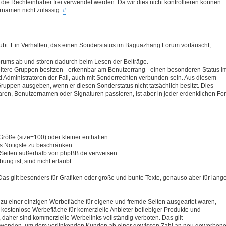
ie Rechteinhaber frei verwendet werden. Da wir dies nicht kontrollieren können
rnamen nicht zulässig.
#
ubt. Ein Verhalten, das einen Sonderstatus im Baguazhang Forum vortäuscht,
Forums ab und stören dadurch beim Lesen der Beiträge.
itere Gruppen besitzen - erkennbar am Benutzerrang - einen besonderen Status i
Administratoren der Fall, auch mit Sonderrechten verbunden sein. Aus diesem
 Gruppen ausgeben, wenn er diesen Sonderstatus nicht tatsächlich besitzt. Dies
taren, Benutzernamen oder Signaturen passieren, ist aber in jeder erdenklichen Fo
Größe (size=100) oder kleiner enthalten.
s Nötigste zu beschränken.
f Seiten außerhalb von phpBB.de verweisen.
ng ist, sind nicht erlaubt.
Das gilt besonders für Grafiken oder große und bunte Texte, genauso aber für lang
n zu einer einzigen Werbefläche für eigene und fremde Seiten ausgeartet waren,
s kostenlose Werbefläche für komerzielle Anbieter beliebiger Produkte und
 daher sind kommerzielle Werbelinks vollständig verboten. Das gilt
D verwenden, um dem verlinkenden Kunden ab einer gewissen Zahl an neu geworben