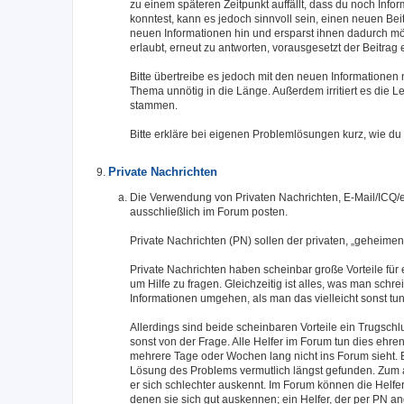
zu einem späteren Zeitpunkt auffällt, dass du noch Inf
konntest, kann es jedoch sinnvoll sein, einen neuen Beit
neuen Informationen hin und ersparst ihnen dadurch mög
erlaubt, erneut zu antworten, vorausgesetzt der Beitra
Bitte übertreibe es jedoch mit den neuen Informationen
Thema unnötig in die Länge. Außerdem irritiert es die 
stammen.
Bitte erkläre bei eigenen Problemlösungen kurz, wie du
Private Nachrichten
Die Verwendung von Privaten Nachrichten, E-Mail/ICQ/et
ausschließlich im Forum posten.
Private Nachrichten (PN) sollen der privaten, „geheim
Private Nachrichten haben scheinbar große Vorteile für 
um Hilfe zu fragen. Gleichzeitig ist alles, was man sch
Informationen umgehen, als man das vielleicht sonst tu
Allerdings sind beide scheinbaren Vorteile ein Trugsch
sonst von der Frage. Alle Helfer im Forum tun dies eh
mehrere Tage oder Wochen lang nicht ins Forum sieht. 
Lösung des Problems vermutlich längst gefunden. Zum 
er sich schlechter auskennt. Im Forum können die Helfer
denen sie sich gut auskennen; ein Helfer, der per PN an