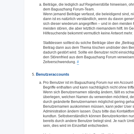
Beiträge, die lediglich auf Regelverstöße hinweisen, o
dem Baguazhang Forum-Team.
Wenn jemand Beiträge verfasst, die beleidigend sind, n
dann ist es natürlich verständlich, wenn du davon generv
sich dieser wiederum angegriffen – und in den meisten
meisten stören, die aber letztlich niemandem hilft. Im G
Hilfesuchende bekommt vermutlich keine Antwort mehr.
Stattdessen solltest du solche Beiträge über die „Bei
Beitrag dann aus dem Thema löschen und/oder den Benut
dadurch gestört wird. Sollte ein Benutzer nicht einsic
den Störenfried aus dem Baguazhang Forum verweisen - d
Zeitverschwendung.
#
Benutzeraccounts
Pro Benutzer ist im Baguazhang Forum nur ein Account 
Begriffe enthalten und kann nachträglich nicht ohne tri
Wenn sich Benutzernamen ständig ändern, fällt es schwer
überlegen, welchen Namen du verwenden möchtest, denn
durch geänderte Benutzernamen möglichst gering gehalte
Benutzernamen auskommen müssen, kann jeder User s
Administration ändern lassen. Dazu bitte das Kontakt
kundtun. Selbstverständlich können Benutzerkonten nu
bereits durch andere Benutzer belegt sind. Je nach U
sein, dies wird im Einzelfall entschieden.