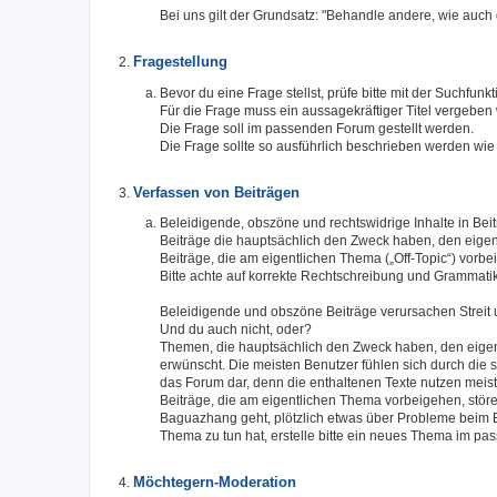
Bei uns gilt der Grundsatz: "Behandle andere, wie auch
Fragestellung
Bevor du eine Frage stellst, prüfe bitte mit der Suchfunk
Für die Frage muss ein aussagekräftiger Titel vergeben
Die Frage soll im passenden Forum gestellt werden.
Die Frage sollte so ausführlich beschrieben werden wie
Verfassen von Beiträgen
Beleidigende, obszöne und rechtswidrige Inhalte in Bei
Beiträge die hauptsächlich den Zweck haben, den eigen
Beiträge, die am eigentlichen Thema („Off-Topic“) vorb
Bitte achte auf korrekte Rechtschreibung und Grammat
Beleidigende und obszöne Beiträge verursachen Streit u
Und du auch nicht, oder?
Themen, die hauptsächlich den Zweck haben, den eigenen
erwünscht. Die meisten Benutzer fühlen sich durch die s
das Forum dar, denn die enthaltenen Texte nutzen mei
Beiträge, die am eigentlichen Thema vorbeigehen, stö
Baguazhang geht, plötzlich etwas über Probleme beim E
Thema zu tun hat, erstelle bitte ein neues Thema im p
Möchtegern-Moderation