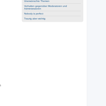
Unerwünschte Themen
Verhalten gegenüber Moderatoren und
Administratoren
Nobody is perfect
Traurig aber wichtig
m