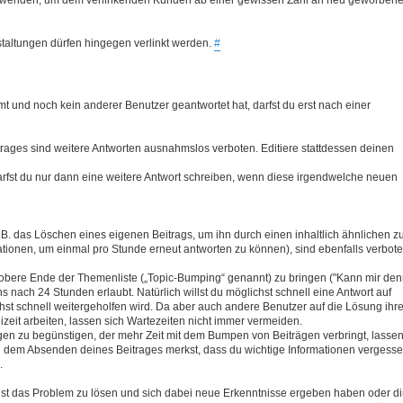
taltungen dürfen hingegen verlinkt werden.
#
t und noch kein anderer Benutzer geantwortet hat, darfst du erst nach einer
rages sind weitere Antworten ausnahmslos verboten. Editiere stattdessen deinen
rfst du nur dann eine weitere Antwort schreiben, wenn diese irgendwelche neuen
B. das Löschen eines eigenen Beitrags, um ihn durch einen inhaltlich ähnlichen z
ationen, um einmal pro Stunde erneut antworten zu können), sind ebenfalls verbote
 obere Ende der Themenliste („Topic-Bumping“ genannt) zu bringen ("Kann mir de
ns nach 24 Stunden erlaubt. Natürlich willst du möglichst schnell eine Antwort auf
chst schnell weitergeholfen wird. Da aber auch andere Benutzer auf die Lösung ihre
izeit arbeiten, lassen sich Wartezeiten nicht immer vermeiden.
gen zu begünstigen, der mehr Zeit mit dem Bumpen von Beiträgen verbringt, lasse
h dem Absenden deines Beitrages merkst, dass du wichtige Informationen vergess
.
st das Problem zu lösen und sich dabei neue Erkenntnisse ergeben haben oder di