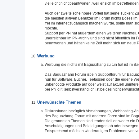
vielleicht nicht beantworten, weil er sich im betreffende
Auch der zweite scheinbare Vorteil hat seine Tücken: Zu
die meisten aktiven Benutzer im Forum nichts Böses im 
frei im Internet zugänglich machen würde, sollte man s
möchte.
Support per PN hat außerdem einen weiteren Nachteil. 
unerreichbar im PN-Archiv und sind nicht öffentlich im 
beantworten und hätten keine Zeit mehr, sich um neue
Werbung
Werbung die nichts mit Baguazhang zu tun hat ist im 
Das Baguazhang Forum ist ein Supportforum für Baguaz
nun für Software, Bücher, Teetassen oder die eigene Web
unbenötigte Produkte auf oder weist auf aktuell uninter
per PN gilt; selbstverständlich ist beides nicht erwünsch
Unerwünschte Themen
Diskussionen bezüglich Abmahnungen, Webhosting-Ange
des Baguazhang Forum mit anderen Foren sind im Bag
Die genannten Themen sind tendenziell entweder ein Di
Anschuldigungen und Beleidigungen ab oder bewegen sic
Entsprechend möchten wir derartigen Problemen von 