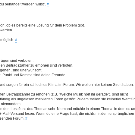
 du behandelt werden willst".
#
tion, ob es bereits eine Lösung für dein Problem gibt.
 werden.
 möglich.
#
trägen sind verboten.
en Beitragszähler zu erhöhen sind verboten.
eigehen, sind unerwünscht.
ik. Punkt und Komma sind deine Freunde.
nd sorgen für ein schlechtes Klima im Forum. Wir wollen hier keinen Streit haben.
 Beitragszähler zu erhöhen (z.B. "Welche Musik hört ihr gerade"), sind nicht
tändig als ungelesen markierten Foren gestört. Zudem stellen sie keinerlei Wert für
st niemandem.
ren den Lesefluss des Themas sehr. Niemand möchte in einem Thema, in dem es u
-Mail-Versand lesen. Wenn du eine Frage hast, die nichts mit dem ursprünglichen
assenden Forum.
#