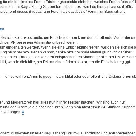
 für ein bestimmtes Forum Erfahrungsberichte einholen, welches Forum "besser" i
hier in einem Baguazhang-Supportforum befindest, wirst du hier fast ausschließlich
tsprechend dieses Baguazhang Forum als das „beste“ Forum für Baguazhang
ren
iskutiert. Bei unverständlichen Entscheidungen kann der betreffende Moderator u
ch per PN bei einem Administrator beschweren.
rum eingehalten werden. Wenn sie eine Entscheidung treffen, werden sie sich dies
ung nicht nachvollziehen kannst, denke bitte nochmal einmal gründlich darüber
in könnten. Frage ansonsten den entsprechenden Moderator bitte per PN, wieso er
ilft, wende dich bitte, per PN, an einen Administrator, der die Entscheidung ggf.
gen Ton zu wahren. Angriffe gegen Team-Mitglieder oder öffentliche Diskussionen ü
er und Moderatoren hier alles nur in ihrer Freizeit machen. Wir sind auch nur
 und den Usern, die dieses benutzen, kann man nicht einen 24-Stunden-Support
en verlangen.
#
derholtem Missachten unserer Baguazhang Forum-Hausordnung und entsprechender