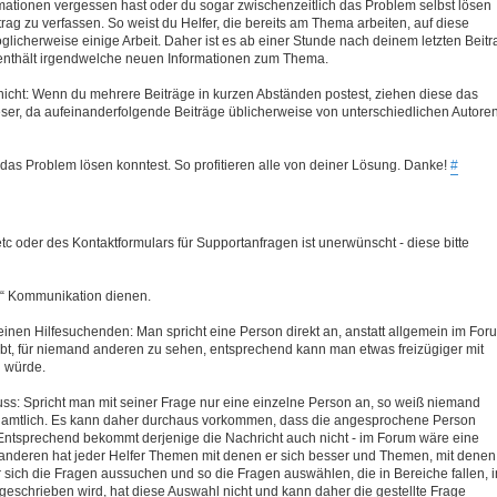
ormationen vergessen hast oder du sogar zwischenzeitlich das Problem selbst lösen
rag zu verfassen. So weist du Helfer, die bereits am Thema arbeiten, auf diese
licherweise einige Arbeit. Daher ist es ab einer Stunde nach deinem letzten Beitr
g enthält irgendwelche neuen Informationen zum Thema.
 nicht: Wenn du mehrere Beiträge in kurzen Abständen postest, ziehen diese das
Leser, da aufeinanderfolgende Beiträge üblicherweise von unterschiedlichen Autore
 das Problem lösen konntest. So profitieren alle von deiner Lösung. Danke!
#
c oder des Kontaktformulars für Supportanfragen ist unerwünscht - diese bitte
en“ Kommunikation dienen.
einen Hilfesuchenden: Man spricht eine Person direkt an, anstatt allgemein im For
reibt, für niemand anderen zu sehen, entsprechend kann man etwas freizügiger mit
n würde.
luss: Spricht man mit seiner Frage nur eine einzelne Person an, so weiß niemand
renamtlich. Es kann daher durchaus vorkommen, dass die angesprochene Person
Entsprechend bekommt derjenige die Nachricht auch nicht - im Forum wäre eine
anderen hat jeder Helfer Themen mit denen er sich besser und Themen, mit denen
 sich die Fragen aussuchen und so die Fragen auswählen, die in Bereiche fallen, i
geschrieben wird, hat diese Auswahl nicht und kann daher die gestellte Frage