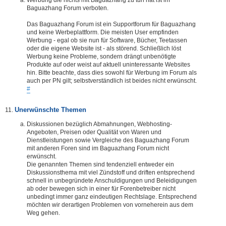
Baguazhang Forum verboten.
Das Baguazhang Forum ist ein Supportforum für Baguazhang
und keine Werbeplattform. Die meisten User empfinden
Werbung - egal ob sie nun für Software, Bücher, Teetassen
oder die eigene Website ist - als störend. Schließlich löst
Werbung keine Probleme, sondern drängt unbenötigte
Produkte auf oder weist auf aktuell uninteressante Websites
hin. Bitte beachte, dass dies sowohl für Werbung im Forum als
auch per PN gilt; selbstverständlich ist beides nicht erwünscht.
#
Unerwünschte Themen
Diskussionen bezüglich Abmahnungen, Webhosting-
Angeboten, Preisen oder Qualität von Waren und
Dienstleistungen sowie Vergleiche des Baguazhang Forum
mit anderen Foren sind im Baguazhang Forum nicht
erwünscht.
Die genannten Themen sind tendenziell entweder ein
Diskussionsthema mit viel Zündstoff und driften entsprechend
schnell in unbegründete Anschuldigungen und Beleidigungen
ab oder bewegen sich in einer für Forenbetreiber nicht
unbedingt immer ganz eindeutigen Rechtslage. Entsprechend
möchten wir derartigen Problemen von vorneherein aus dem
Weg gehen.