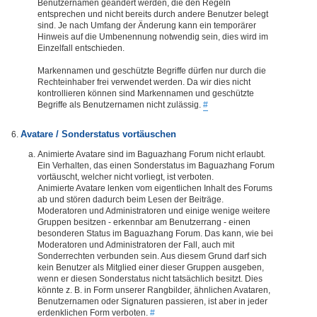
Benutzernamen geändert werden, die den Regeln
entsprechen und nicht bereits durch andere Benutzer belegt
sind. Je nach Umfang der Änderung kann ein temporärer
Hinweis auf die Umbenennung notwendig sein, dies wird im
Einzelfall entschieden.
Markennamen und geschützte Begriffe dürfen nur durch die
Rechteinhaber frei verwendet werden. Da wir dies nicht
kontrollieren können sind Markennamen und geschützte
Begriffe als Benutzernamen nicht zulässig.
#
Avatare / Sonderstatus vortäuschen
Animierte Avatare sind im Baguazhang Forum nicht erlaubt.
Ein Verhalten, das einen Sonderstatus im Baguazhang Forum
vortäuscht, welcher nicht vorliegt, ist verboten.
Animierte Avatare lenken vom eigentlichen Inhalt des Forums
ab und stören dadurch beim Lesen der Beiträge.
Moderatoren und Administratoren und einige wenige weitere
Gruppen besitzen - erkennbar am Benutzerrang - einen
besonderen Status im Baguazhang Forum. Das kann, wie bei
Moderatoren und Administratoren der Fall, auch mit
Sonderrechten verbunden sein. Aus diesem Grund darf sich
kein Benutzer als Mitglied einer dieser Gruppen ausgeben,
wenn er diesen Sonderstatus nicht tatsächlich besitzt. Dies
könnte z. B. in Form unserer Rangbilder, ähnlichen Avataren,
Benutzernamen oder Signaturen passieren, ist aber in jeder
erdenklichen Form verboten.
#