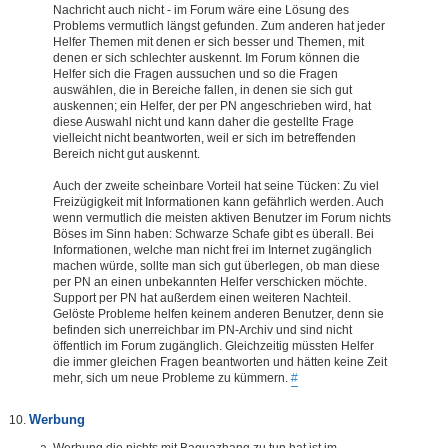
Nachricht auch nicht - im Forum wäre eine Lösung des
Problems vermutlich längst gefunden. Zum anderen hat jeder
Helfer Themen mit denen er sich besser und Themen, mit
denen er sich schlechter auskennt. Im Forum können die
Helfer sich die Fragen aussuchen und so die Fragen
auswählen, die in Bereiche fallen, in denen sie sich gut
auskennen; ein Helfer, der per PN angeschrieben wird, hat
diese Auswahl nicht und kann daher die gestellte Frage
vielleicht nicht beantworten, weil er sich im betreffenden
Bereich nicht gut auskennt.
Auch der zweite scheinbare Vorteil hat seine Tücken: Zu viel
Freizügigkeit mit Informationen kann gefährlich werden. Auch
wenn vermutlich die meisten aktiven Benutzer im Forum nichts
Böses im Sinn haben: Schwarze Schafe gibt es überall. Bei
Informationen, welche man nicht frei im Internet zugänglich
machen würde, sollte man sich gut überlegen, ob man diese
per PN an einen unbekannten Helfer verschicken möchte.
Support per PN hat außerdem einen weiteren Nachteil.
Gelöste Probleme helfen keinem anderen Benutzer, denn sie
befinden sich unerreichbar im PN-Archiv und sind nicht
öffentlich im Forum zugänglich. Gleichzeitig müssten Helfer
die immer gleichen Fragen beantworten und hätten keine Zeit
mehr, sich um neue Probleme zu kümmern.
#
Werbung
Werbung die nichts mit Baguazhang zu tun hat ist im