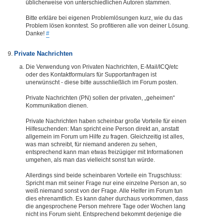
üblicherweise von unterschiedlichen Autoren stammen.
Bitte erkläre bei eigenen Problemlösungen kurz, wie du das
Problem lösen konntest. So profitieren alle von deiner Lösung.
Danke!
#
Private Nachrichten
Die Verwendung von Privaten Nachrichten, E-Mail/ICQ/etc
oder des Kontaktformulars für Supportanfragen ist
unerwünscht - diese bitte ausschließlich im Forum posten.
Private Nachrichten (PN) sollen der privaten, „geheimen“
Kommunikation dienen.
Private Nachrichten haben scheinbar große Vorteile für einen
Hilfesuchenden: Man spricht eine Person direkt an, anstatt
allgemein im Forum um Hilfe zu fragen. Gleichzeitig ist alles,
was man schreibt, für niemand anderen zu sehen,
entsprechend kann man etwas freizügiger mit Informationen
umgehen, als man das vielleicht sonst tun würde.
Allerdings sind beide scheinbaren Vorteile ein Trugschluss:
Spricht man mit seiner Frage nur eine einzelne Person an, so
weiß niemand sonst von der Frage. Alle Helfer im Forum tun
dies ehrenamtlich. Es kann daher durchaus vorkommen, dass
die angesprochene Person mehrere Tage oder Wochen lang
nicht ins Forum sieht. Entsprechend bekommt derjenige die