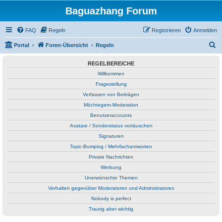
Baguazhang Forum
FAQ
Regeln
Registrieren
Anmelden
S
Portal
Foren-Übersicht
Regeln
u
REGELBEREICHE
c
Willkommen
h
Fragestellung
e
Verfassen von Beiträgen
Möchtegern-Moderation
Benutzeraccounts
Avatare / Sonderstatus vortäuschen
Signaturen
Topic-Bumping / Mehrfachantworten
Private Nachrichten
Werbung
Unerwünschte Themen
Verhalten gegenüber Moderatoren und Administratoren
Nobody is perfect
Traurig aber wichtig