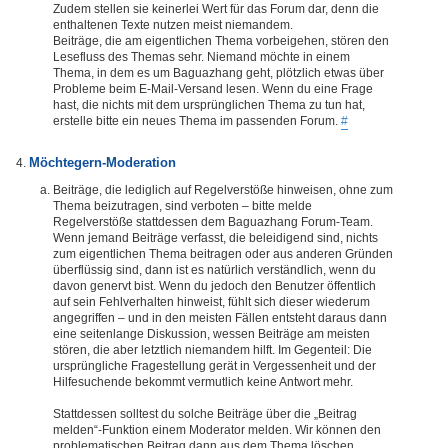
Zudem stellen sie keinerlei Wert für das Forum dar, denn die
enthaltenen Texte nutzen meist niemandem.
Beiträge, die am eigentlichen Thema vorbeigehen, stören den
Lesefluss des Themas sehr. Niemand möchte in einem
Thema, in dem es um Baguazhang geht, plötzlich etwas über
Probleme beim E-Mail-Versand lesen. Wenn du eine Frage
hast, die nichts mit dem ursprünglichen Thema zu tun hat,
erstelle bitte ein neues Thema im passenden Forum.
#
Möchtegern-Moderation
Beiträge, die lediglich auf Regelverstöße hinweisen, ohne zum
Thema beizutragen, sind verboten – bitte melde
Regelverstöße stattdessen dem Baguazhang Forum-Team.
Wenn jemand Beiträge verfasst, die beleidigend sind, nichts
zum eigentlichen Thema beitragen oder aus anderen Gründen
überflüssig sind, dann ist es natürlich verständlich, wenn du
davon genervt bist. Wenn du jedoch den Benutzer öffentlich
auf sein Fehlverhalten hinweist, fühlt sich dieser wiederum
angegriffen – und in den meisten Fällen entsteht daraus dann
eine seitenlange Diskussion, wessen Beiträge am meisten
stören, die aber letztlich niemandem hilft. Im Gegenteil: Die
ursprüngliche Fragestellung gerät in Vergessenheit und der
Hilfesuchende bekommt vermutlich keine Antwort mehr.
Stattdessen solltest du solche Beiträge über die „Beitrag
melden“-Funktion einem Moderator melden. Wir können den
problematischen Beitrag dann aus dem Thema löschen