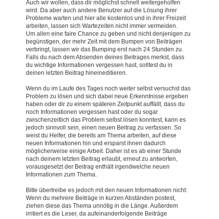
Auch wir wollen, dass dir möglichst schnell weitergeholfen
wird. Da aber auch andere Benutzer auf die Lösung ihrer
Probleme warten und hier alle kostenlos und in ihrer Freizeit
arbeiten, lassen sich Wartezeiten nicht immer vermeiden.
Um allen eine faire Chance zu geben und nicht denjenigen zu
begünstigen, der mehr Zeit mit dem Bumpen von Beiträgen
verbringt, lassen wir das Bumping erst nach 24 Stunden zu.
Falls du nach dem Absenden deines Beitrages merkst, dass
du wichtige Informationen vergessen hast, solltest du in
deinen letzten Beitrag hineineditieren.
Wenn du im Laufe des Tages noch weiter selbst versuchst das
Problem zu lösen und sich dabei neue Erkenntnisse ergeben
haben oder dir zu einem späteren Zeitpunkt auffällt, dass du
noch Informationen vergessen hast oder du sogar
zwischenzeitlich das Problem selbst lösen konntest, kann es
jedoch sinnvoll sein, einen neuen Beitrag zu verfassen. So
weist du Helfer, die bereits am Thema arbeiten, auf diese
neuen Informationen hin und ersparst ihnen dadurch
möglicherweise einige Arbeit. Daher ist es ab einer Stunde
nach deinem letzten Beitrag erlaubt, erneut zu antworten,
vorausgesetzt der Beitrag enthält irgendwelche neuen
Informationen zum Thema.
Bitte übertreibe es jedoch mit den neuen Informationen nicht:
Wenn du mehrere Beiträge in kurzen Abständen postest,
ziehen diese das Thema unnötig in die Länge. Außerdem
irritiert es die Leser, da aufeinanderfolgende Beiträge