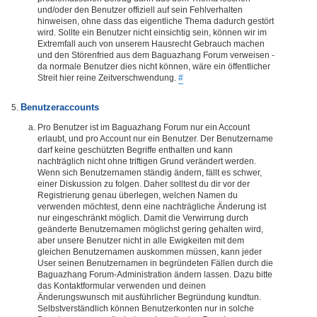
und/oder den Benutzer offiziell auf sein Fehlverhalten
hinweisen, ohne dass das eigentliche Thema dadurch gestört
wird. Sollte ein Benutzer nicht einsichtig sein, können wir im
Extremfall auch von unserem Hausrecht Gebrauch machen
und den Störenfried aus dem Baguazhang Forum verweisen -
da normale Benutzer dies nicht können, wäre ein öffentlicher
Streit hier reine Zeitverschwendung.
#
Benutzeraccounts
Pro Benutzer ist im Baguazhang Forum nur ein Account
erlaubt, und pro Account nur ein Benutzer. Der Benutzername
darf keine geschützten Begriffe enthalten und kann
nachträglich nicht ohne triftigen Grund verändert werden.
Wenn sich Benutzernamen ständig ändern, fällt es schwer,
einer Diskussion zu folgen. Daher solltest du dir vor der
Registrierung genau überlegen, welchen Namen du
verwenden möchtest, denn eine nachträgliche Änderung ist
nur eingeschränkt möglich. Damit die Verwirrung durch
geänderte Benutzernamen möglichst gering gehalten wird,
aber unsere Benutzer nicht in alle Ewigkeiten mit dem
gleichen Benutzernamen auskommen müssen, kann jeder
User seinen Benutzernamen in begründeten Fällen durch die
Baguazhang Forum-Administration ändern lassen. Dazu bitte
das Kontaktformular verwenden und deinen
Änderungswunsch mit ausführlicher Begründung kundtun.
Selbstverständlich können Benutzerkonten nur in solche