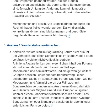
Benutzernamen geändert werden, die den Regeln
entsprechen und nicht bereits durch andere Benutzer belegt
sind. Je nach Umfang der Änderung kann ein temporärer
Hinweis auf die Umbenennung notwendig sein, dies wird im
Einzelfall entschieden.
Markennamen und geschützte Begriffe dürfen nur durch die
Rechteinhaber frei verwendet werden. Da wir dies nicht
kontrollieren können sind Markennamen und geschützte
Begriffe als Benutzernamen nicht zulässig.
#
Avatare / Sonderstatus vortäuschen
Animierte Avatare sind im Baguazhang Forum nicht erlaubt.
Ein Verhalten, das einen Sonderstatus im Baguazhang Forum
vortäuscht, welcher nicht vorliegt, ist verboten.
Animierte Avatare lenken vom eigentlichen Inhalt des Forums
ab und stören dadurch beim Lesen der Beiträge.
Moderatoren und Administratoren und einige wenige weitere
Gruppen besitzen - erkennbar am Benutzerrang - einen
besonderen Status im Baguazhang Forum. Das kann, wie bei
Moderatoren und Administratoren der Fall, auch mit
Sonderrechten verbunden sein. Aus diesem Grund darf sich
kein Benutzer als Mitglied einer dieser Gruppen ausgeben,
wenn er diesen Sonderstatus nicht tatsächlich besitzt. Dies
könnte z. B. in Form unserer Rangbilder, ähnlichen Avataren,
Benutzernamen oder Signaturen passieren, ist aber in jeder
erdenklichen Form verboten.
#