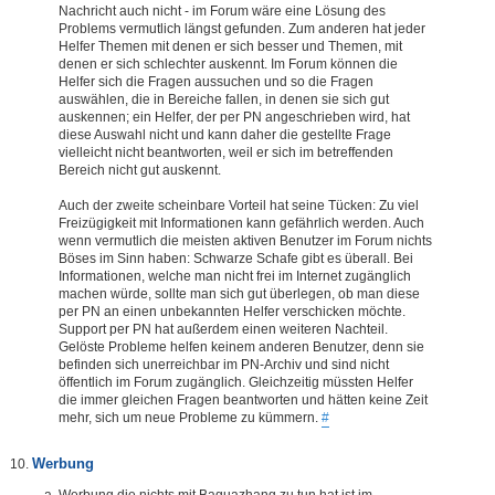
Nachricht auch nicht - im Forum wäre eine Lösung des
Problems vermutlich längst gefunden. Zum anderen hat jeder
Helfer Themen mit denen er sich besser und Themen, mit
denen er sich schlechter auskennt. Im Forum können die
Helfer sich die Fragen aussuchen und so die Fragen
auswählen, die in Bereiche fallen, in denen sie sich gut
auskennen; ein Helfer, der per PN angeschrieben wird, hat
diese Auswahl nicht und kann daher die gestellte Frage
vielleicht nicht beantworten, weil er sich im betreffenden
Bereich nicht gut auskennt.
Auch der zweite scheinbare Vorteil hat seine Tücken: Zu viel
Freizügigkeit mit Informationen kann gefährlich werden. Auch
wenn vermutlich die meisten aktiven Benutzer im Forum nichts
Böses im Sinn haben: Schwarze Schafe gibt es überall. Bei
Informationen, welche man nicht frei im Internet zugänglich
machen würde, sollte man sich gut überlegen, ob man diese
per PN an einen unbekannten Helfer verschicken möchte.
Support per PN hat außerdem einen weiteren Nachteil.
Gelöste Probleme helfen keinem anderen Benutzer, denn sie
befinden sich unerreichbar im PN-Archiv und sind nicht
öffentlich im Forum zugänglich. Gleichzeitig müssten Helfer
die immer gleichen Fragen beantworten und hätten keine Zeit
mehr, sich um neue Probleme zu kümmern.
#
Werbung
Werbung die nichts mit Baguazhang zu tun hat ist im