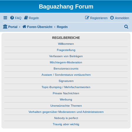
Baguazhang Forum
FAQ
Regeln
Registrieren
Anmelden
S
Portal
Foren-Übersicht
Regeln
u
REGELBEREICHE
c
Willkommen
h
Fragestellung
e
Verfassen von Beiträgen
Möchtegern-Moderation
Benutzeraccounts
Avatare / Sonderstatus vortäuschen
Signaturen
Topic-Bumping / Mehrfachantworten
Private Nachrichten
Werbung
Unerwünschte Themen
Verhalten gegenüber Moderatoren und Administratoren
Nobody is perfect
Traurig aber wichtig