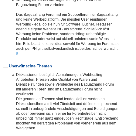
Baguazhang Forum verboten.
Das Baguazhang Forum ist ein Supportforum für Baguazhang
und keine Werbeplattform. Die meisten User empfinden
Werbung - egal ob sie nun für Software, Bücher, Teetassen
oder die eigene Website ist - als störend. Schließlich löst
Werbung keine Probleme, sondern drängt unbenötigte
Produkte auf oder weist auf aktuell uninteressante Websites
hin. Bitte beachte, dass dies sowohl für Werbung im Forum als
auch per PN gilt; selbstverständlich ist beides nicht erwünscht.
#
Unerwünschte Themen
Diskussionen bezüglich Abmahnungen, Webhosting-
Angeboten, Preisen oder Qualität von Waren und
Dienstleistungen sowie Vergleiche des Baguazhang Forum
mit anderen Foren sind im Baguazhang Forum nicht
erwünscht.
Die genannten Themen sind tendenziell entweder ein
Diskussionsthema mit viel Zündstoff und driften entsprechend
schnell in unbegründete Anschuldigungen und Beleidigungen
ab oder bewegen sich in einer für Forenbetreiber nicht
unbedingt immer ganz eindeutigen Rechtslage. Entsprechend
möchten wir derartigen Problemen von vorneherein aus dem
Weg gehen.