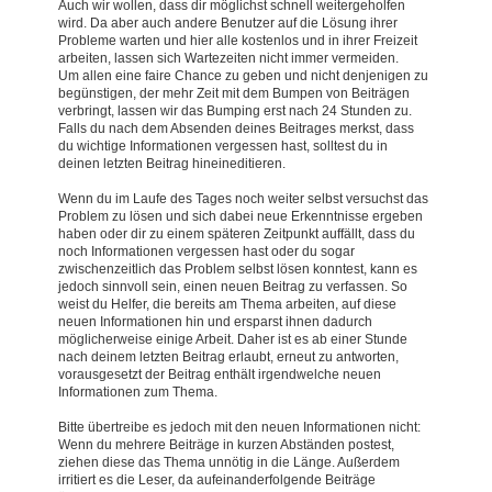
Auch wir wollen, dass dir möglichst schnell weitergeholfen
wird. Da aber auch andere Benutzer auf die Lösung ihrer
Probleme warten und hier alle kostenlos und in ihrer Freizeit
arbeiten, lassen sich Wartezeiten nicht immer vermeiden.
Um allen eine faire Chance zu geben und nicht denjenigen zu
begünstigen, der mehr Zeit mit dem Bumpen von Beiträgen
verbringt, lassen wir das Bumping erst nach 24 Stunden zu.
Falls du nach dem Absenden deines Beitrages merkst, dass
du wichtige Informationen vergessen hast, solltest du in
deinen letzten Beitrag hineineditieren.
Wenn du im Laufe des Tages noch weiter selbst versuchst das
Problem zu lösen und sich dabei neue Erkenntnisse ergeben
haben oder dir zu einem späteren Zeitpunkt auffällt, dass du
noch Informationen vergessen hast oder du sogar
zwischenzeitlich das Problem selbst lösen konntest, kann es
jedoch sinnvoll sein, einen neuen Beitrag zu verfassen. So
weist du Helfer, die bereits am Thema arbeiten, auf diese
neuen Informationen hin und ersparst ihnen dadurch
möglicherweise einige Arbeit. Daher ist es ab einer Stunde
nach deinem letzten Beitrag erlaubt, erneut zu antworten,
vorausgesetzt der Beitrag enthält irgendwelche neuen
Informationen zum Thema.
Bitte übertreibe es jedoch mit den neuen Informationen nicht:
Wenn du mehrere Beiträge in kurzen Abständen postest,
ziehen diese das Thema unnötig in die Länge. Außerdem
irritiert es die Leser, da aufeinanderfolgende Beiträge