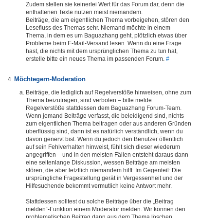
Zudem stellen sie keinerlei Wert für das Forum dar, denn die
enthaltenen Texte nutzen meist niemandem.
Beiträge, die am eigentlichen Thema vorbeigehen, stören den
Lesefluss des Themas sehr. Niemand möchte in einem
Thema, in dem es um Baguazhang geht, plötzlich etwas über
Probleme beim E-Mail-Versand lesen. Wenn du eine Frage
hast, die nichts mit dem ursprünglichen Thema zu tun hat,
erstelle bitte ein neues Thema im passenden Forum.
#
Möchtegern-Moderation
Beiträge, die lediglich auf Regelverstöße hinweisen, ohne zum
Thema beizutragen, sind verboten – bitte melde
Regelverstöße stattdessen dem Baguazhang Forum-Team.
Wenn jemand Beiträge verfasst, die beleidigend sind, nichts
zum eigentlichen Thema beitragen oder aus anderen Gründen
überflüssig sind, dann ist es natürlich verständlich, wenn du
davon genervt bist. Wenn du jedoch den Benutzer öffentlich
auf sein Fehlverhalten hinweist, fühlt sich dieser wiederum
angegriffen – und in den meisten Fällen entsteht daraus dann
eine seitenlange Diskussion, wessen Beiträge am meisten
stören, die aber letztlich niemandem hilft. Im Gegenteil: Die
ursprüngliche Fragestellung gerät in Vergessenheit und der
Hilfesuchende bekommt vermutlich keine Antwort mehr.
Stattdessen solltest du solche Beiträge über die „Beitrag
melden“-Funktion einem Moderator melden. Wir können den
problematischen Beitrag dann aus dem Thema löschen