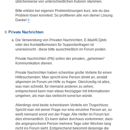
üblicherweise von unterschiedlichen Autoren stammen.
Bitte erkläre bei eigenen Problemlösungen kurz, wie du das
Problem lösen konntest. So profitieren alle von deiner Lösung.
Danke!
#
Private Nachrichten
Die Verwendung von Privaten Nachrichten, E-Mail/ICQ/etc
oder des Kontaktformulars für Supportanfragen ist
unerwünscht - diese bitte ausschließlich im Forum posten.
Private Nachrichten (PN) sollen der privaten, „geheimen“
Kommunikation dienen.
Private Nachrichten haben scheinbar große Vorteile für einen
Hilfesuchenden: Man spricht eine Person direkt an, anstatt
allgemein im Forum um Hilfe zu fragen. Gleichzeitig ist alles,
was man schreibt, für niemand anderen zu sehen,
entsprechend kann man etwas freizügiger mit Informationen
umgehen, als man das vielleicht sonst tun würde.
Allerdings sind beide scheinbaren Vorteile ein Trugschluss:
Spricht man mit seiner Frage nur eine einzelne Person an, so
weiß niemand sonst von der Frage. Alle Helfer im Forum tun
dies ehrenamtlich. Es kann daher durchaus vorkommen, dass
die angesprochene Person mehrere Tage oder Wochen lang
nicht ins Forum sieht. Entsprechend bekommt derjenige die