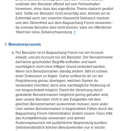
und/oder den Benutzer offiziell auf sein Fehlverhalten
hinweisen, ohne dass das eigentliche Thema dadurch gestört
wird. Sollte ein Benutzer nicht einsichtig sein, können wir im
Extremfall auch von unserem Hausrecht Gebrauch machen
und den Störenfried aus dem Baguazhang Forum verweisen -
da normale Benutzer dies nicht können, wäre ein öffentlicher
Streit hier reine Zeitverschwendung.
#
Benutzeraccounts
Pro Benutzer ist im Baguazhang Forum nur ein Account
erlaubt, und pro Account nur ein Benutzer. Der Benutzername
darf keine geschützten Begriffe enthalten und kann
nachträglich nicht ohne triftigen Grund verändert werden.
Wenn sich Benutzernamen ständig ändern, fällt es schwer,
einer Diskussion zu folgen. Daher solltest du dir vor der
Registrierung genau überlegen, welchen Namen du
verwenden möchtest, denn eine nachträgliche Änderung ist
nur eingeschränkt möglich. Damit die Verwirrung durch
geänderte Benutzernamen möglichst gering gehalten wird,
aber unsere Benutzer nicht in alle Ewigkeiten mit dem
gleichen Benutzernamen auskommen müssen, kann jeder
User seinen Benutzernamen in begründeten Fällen durch die
Baguazhang Forum-Administration ändern lassen. Dazu bitte
das Kontaktformular verwenden und deinen
Änderungswunsch mit ausführlicher Begründung kundtun.
Selbstverständlich können Benutzerkonten nur in solche