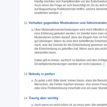
Häufig möchten sich Kampfkünstler vor der Entscheidung
Auch wenn die Frage an sich berechtigt ist: Da du dich 
auf Baguazhang-Praktizierende treffen, welche demen
empfehlen werden.
#
Verhalten gegenüber Moderatoren und Administrato
Über Moderationsentscheidungen wird nicht öffentlich d
eine Erklärung gebeten werden; im Zweifel kann man si
Moderatoren achten darauf, dass die Regeln hier im Fo
gut überlegen. Wenn du eine dich betreffende Entscheid
nach, was die Gründe für die Entscheidung gewesen se
die Entscheidung so getroffen hat. Wenn auch das nicht h
überprüfen kann.
Dabei gilt es immer, sachlich zu bleiben und den richti
Einzelfallentscheidungen werden wir nicht zulassen.
#
Nobody is perfect
Zu guter Letzt: Bitte denk‘ immer daran, dass die Benutz
Menschen, die Fehler machen können. Von einem Forum
oder eine Problemlösung innerhalb von ein paar Stund
Traurig aber wichtig
Auch wenn es nicht schön ist, es muss sein: Bei wie