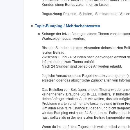
Kunden einen Bonus zukommen zu lassen.
Baguazhang-Projekte, -Schulen, -Seminare und -Verans
Topic-Bumping / Mehrfachantworten
Solange der letzte Beitrag in einem Thema von dir stamm
Wartezeit erneut antworten:
Bis eine Stunde nach dem Absenden deines letzten Beit
letzten Beitrag.
Zwischen 1 und 24 Stunden nach der vorigen Antwort da
Informationen zum Thema enthält.
Nach 24 Stunden sind beliebige Antworten erlaubt.
Jegliche Versuche, diese Regeln kreativ zu umgehen (z.
ersetzen oder das absichtliche Zurückhalten von Inform
Das Erstellen von Beiträgen, um ein Thema wieder ans
keiner helfen?! Brauche SCHNELL Hilfe!!!"), ist früheste
deine Anfrage erhalten. Auch wir wollen, dass dir mögli
Probleme warten und hier alle kostenlos und in ihrer Fre
Um allen eine faire Chance zu geben und nicht denjeni
wir das Bumping erst nach 24 Stunden zu. Falls du nac
hast, solltest du in deinen letzten Beitrag hineineditieren
Wenn du im Laufe des Tages noch weiter selbst versuch