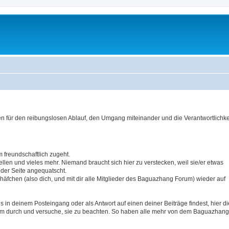
für den reibungslosen Ablauf, den Umgang miteinander und die Verantwortlichkei
 freundschaftlich zugeht.
tellen und vieles mehr. Niemand braucht sich hier zu verstecken, weil sie/er etwas
 der Seite angequatscht.
äfchen (also dich, und mit dir alle Mitglieder des Baguazhang Forum) wieder auf
in deinem Posteingang oder als Antwort auf einen deiner Beiträge findest, hier di
sam durch und versuche, sie zu beachten. So haben alle mehr von dem Baguazhang