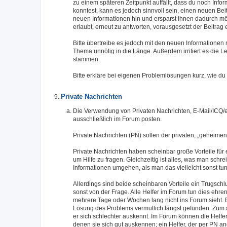
zu einem späteren Zeitpunkt auffällt, dass du noch Inf
konntest, kann es jedoch sinnvoll sein, einen neuen Beit
neuen Informationen hin und ersparst ihnen dadurch mög
erlaubt, erneut zu antworten, vorausgesetzt der Beitra
Bitte übertreibe es jedoch mit den neuen Informationen
Thema unnötig in die Länge. Außerdem irritiert es die 
stammen.
Bitte erkläre bei eigenen Problemlösungen kurz, wie du
Private Nachrichten
Die Verwendung von Privaten Nachrichten, E-Mail/ICQ/et
ausschließlich im Forum posten.
Private Nachrichten (PN) sollen der privaten, „geheim
Private Nachrichten haben scheinbar große Vorteile für 
um Hilfe zu fragen. Gleichzeitig ist alles, was man sch
Informationen umgehen, als man das vielleicht sonst tu
Allerdings sind beide scheinbaren Vorteile ein Trugsch
sonst von der Frage. Alle Helfer im Forum tun dies eh
mehrere Tage oder Wochen lang nicht ins Forum sieht. 
Lösung des Problems vermutlich längst gefunden. Zum 
er sich schlechter auskennt. Im Forum können die Helfer
denen sie sich gut auskennen; ein Helfer, der per PN an