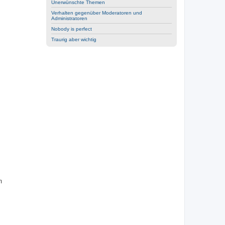
Unerwünschte Themen
Verhalten gegenüber Moderatoren und
Administratoren
Nobody is perfect
Traurig aber wichtig
m