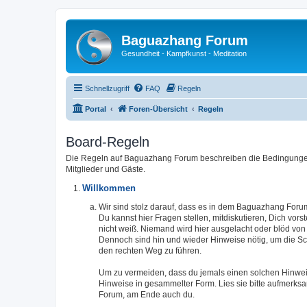
Baguazhang Forum
Gesundheit - Kampfkunst - Meditation
Schnellzugriff
FAQ
Regeln
Portal
Foren-Übersicht
Regeln
Board-Regeln
Die Regeln auf Baguazhang Forum beschreiben die Bedingungen 
Mitglieder und Gäste.
Willkommen
Wir sind stolz darauf, dass es in dem Baguazhang Forum
Du kannst hier Fragen stellen, mitdiskutieren, Dich vors
nicht weiß. Niemand wird hier ausgelacht oder blöd von
Dennoch sind hin und wieder Hinweise nötig, um die Sch
den rechten Weg zu führen.
Um zu vermeiden, dass du jemals einen solchen Hinweis 
Hinweise in gesammelter Form. Lies sie bitte aufmerk
Forum, am Ende auch du.