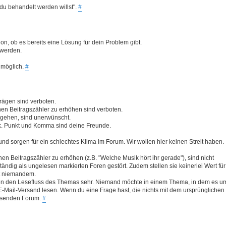
 du behandelt werden willst".
#
tion, ob es bereits eine Lösung für dein Problem gibt.
 werden.
 möglich.
#
trägen sind verboten.
en Beitragszähler zu erhöhen sind verboten.
eigehen, sind unerwünscht.
ik. Punkt und Komma sind deine Freunde.
nd sorgen für ein schlechtes Klima im Forum. Wir wollen hier keinen Streit haben.
 Beitragszähler zu erhöhen (z.B. "Welche Musik hört ihr gerade"), sind nicht
tändig als ungelesen markierten Foren gestört. Zudem stellen sie keinerlei Wert für
st niemandem.
ren den Lesefluss des Themas sehr. Niemand möchte in einem Thema, in dem es u
-Mail-Versand lesen. Wenn du eine Frage hast, die nichts mit dem ursprünglichen
assenden Forum.
#