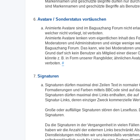
Markennamen und geschützte Begriffe dürfen nur durch d
sind Markennamen und geschützte Begriffe als Benutze
Avatare / Sonderstatus vortäuschen
Animierte Avatare sind im Baguazhang Forum nicht erla
welcher nicht vorliegt, ist verboten.
Animierte Avatare lenken vom eigentlichen Inhalt des 
Moderatoren und Administratoren und einige wenige we
Baguazhang Forum. Das kann, wie bei Moderatoren und 
Grund darf sich kein Benutzer als Mitglied einer dieser
könnte z. B. in Form unserer Rangbilder, ähnlichen Ava
verboten.
#
Signaturen
Signaturen dürfen maximal drei Zeilen Text in normaler 
Formatierungen und Farben mittels BBCode sind auf da
Signaturen dürfen maximal drei Links enthalten, die au
Signatur-Links, deren einziger Zweck kommerzielle Werbu
Große oder auffällige Signaturen stören den Lesefluss. 
Signaturen.
Da die Signaturen in der Vergangenheit in vielen Fälle
haben wir die Anzahl der externen Links beschränkt. Al
Dienstleistungen möchten wir uns keinesfalls verstehen,
selbstverständlich auch für Links die eine Partner-I