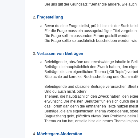
Bei uns gilt der Grundsatz: "Behandle andere, wie auch
Fragestellung
Bevor du eine Frage stellst, prüfe bitte mit der Suchfunk
Für die Frage muss ein aussagekräftiger Titel vergeben
Die Frage soll im passenden Forum gestellt werden.
Die Frage sollte so ausführlich beschrieben werden wie
Verfassen von Beiträgen
Beleidigende, obszöne und rechtswidrige Inhalte in Bei
Beiträge die hauptsächlich den Zweck haben, den eigen
Beiträge, die am eigentlichen Thema („Off-Topic“) vorb
Bitte achte auf korrekte Rechtschreibung und Grammat
Beleidigende und obszöne Beiträge verursachen Streit u
Und du auch nicht, oder?
Themen, die hauptsächlich den Zweck haben, den eigenen
erwünscht. Die meisten Benutzer fühlen sich durch die s
das Forum dar, denn die enthaltenen Texte nutzen mei
Beiträge, die am eigentlichen Thema vorbeigehen, stö
Baguazhang geht, plötzlich etwas über Probleme beim E
Thema zu tun hat, erstelle bitte ein neues Thema im p
Möchtegern-Moderation