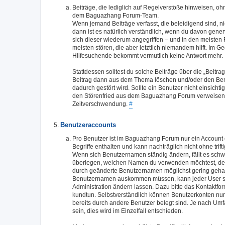
Beiträge, die lediglich auf Regelverstöße hinweisen, o
dem Baguazhang Forum-Team.
Wenn jemand Beiträge verfasst, die beleidigend sind, n
dann ist es natürlich verständlich, wenn du davon generv
sich dieser wiederum angegriffen – und in den meisten
meisten stören, die aber letztlich niemandem hilft. Im G
Hilfesuchende bekommt vermutlich keine Antwort mehr.
Stattdessen solltest du solche Beiträge über die „Bei
Beitrag dann aus dem Thema löschen und/oder den Benut
dadurch gestört wird. Sollte ein Benutzer nicht einsic
den Störenfried aus dem Baguazhang Forum verweisen - d
Zeitverschwendung.
#
Benutzeraccounts
Pro Benutzer ist im Baguazhang Forum nur ein Account 
Begriffe enthalten und kann nachträglich nicht ohne tri
Wenn sich Benutzernamen ständig ändern, fällt es schwer
überlegen, welchen Namen du verwenden möchtest, denn
durch geänderte Benutzernamen möglichst gering gehalte
Benutzernamen auskommen müssen, kann jeder User s
Administration ändern lassen. Dazu bitte das Kontakt
kundtun. Selbstverständlich können Benutzerkonten nu
bereits durch andere Benutzer belegt sind. Je nach U
sein, dies wird im Einzelfall entschieden.