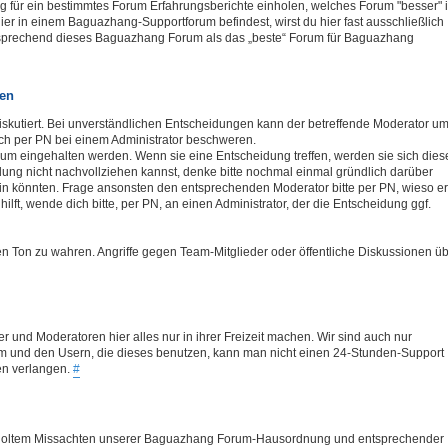
 für ein bestimmtes Forum Erfahrungsberichte einholen, welches Forum "besser" i
hier in einem Baguazhang-Supportforum befindest, wirst du hier fast ausschließlich
tsprechend dieses Baguazhang Forum als das „beste“ Forum für Baguazhang
ren
iskutiert. Bei unverständlichen Entscheidungen kann der betreffende Moderator u
ch per PN bei einem Administrator beschweren.
rum eingehalten werden. Wenn sie eine Entscheidung treffen, werden sie sich dies
ung nicht nachvollziehen kannst, denke bitte nochmal einmal gründlich darüber
in könnten. Frage ansonsten den entsprechenden Moderator bitte per PN, wieso er
ilft, wende dich bitte, per PN, an einen Administrator, der die Entscheidung ggf.
gen Ton zu wahren. Angriffe gegen Team-Mitglieder oder öffentliche Diskussionen ü
er und Moderatoren hier alles nur in ihrer Freizeit machen. Wir sind auch nur
 und den Usern, die dieses benutzen, kann man nicht einen 24-Stunden-Support
en verlangen.
#
derholtem Missachten unserer Baguazhang Forum-Hausordnung und entsprechender