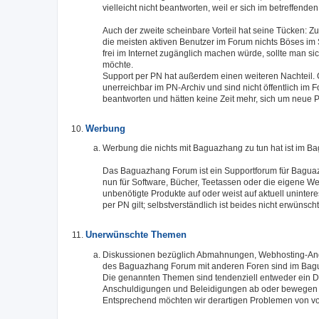
vielleicht nicht beantworten, weil er sich im betreffende
Auch der zweite scheinbare Vorteil hat seine Tücken: Zu
die meisten aktiven Benutzer im Forum nichts Böses im 
frei im Internet zugänglich machen würde, sollte man s
möchte.
Support per PN hat außerdem einen weiteren Nachteil. 
unerreichbar im PN-Archiv und sind nicht öffentlich im 
beantworten und hätten keine Zeit mehr, sich um neue
Werbung
Werbung die nichts mit Baguazhang zu tun hat ist im 
Das Baguazhang Forum ist ein Supportforum für Baguaz
nun für Software, Bücher, Teetassen oder die eigene Web
unbenötigte Produkte auf oder weist auf aktuell uninter
per PN gilt; selbstverständlich ist beides nicht erwünsch
Unerwünschte Themen
Diskussionen bezüglich Abmahnungen, Webhosting-Ange
des Baguazhang Forum mit anderen Foren sind im Bag
Die genannten Themen sind tendenziell entweder ein Di
Anschuldigungen und Beleidigungen ab oder bewegen sic
Entsprechend möchten wir derartigen Problemen von 