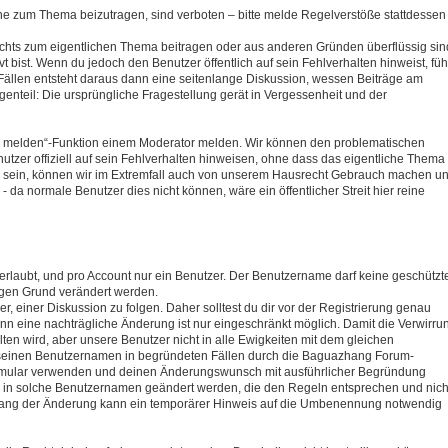
hne zum Thema beizutragen, sind verboten – bitte melde Regelverstöße stattdessen
ichts zum eigentlichen Thema beitragen oder aus anderen Gründen überflüssig sin
t bist. Wenn du jedoch den Benutzer öffentlich auf sein Fehlverhalten hinweist, füh
 Fällen entsteht daraus dann eine seitenlange Diskussion, wessen Beiträge am
egenteil: Die ursprüngliche Fragestellung gerät in Vergessenheit und der
trag melden“-Funktion einem Moderator melden. Wir können den problematischen
zer offiziell auf sein Fehlverhalten hinweisen, ohne dass das eigentliche Thema
htig sein, können wir im Extremfall auch von unserem Hausrecht Gebrauch machen u
a normale Benutzer dies nicht können, wäre ein öffentlicher Streit hier reine
erlaubt, und pro Account nur ein Benutzer. Der Benutzername darf keine geschützt
ftigen Grund verändert werden.
, einer Diskussion zu folgen. Daher solltest du dir vor der Registrierung genau
 eine nachträgliche Änderung ist nur eingeschränkt möglich. Damit die Verwirru
n wird, aber unsere Benutzer nicht in alle Ewigkeiten mit dem gleichen
einen Benutzernamen in begründeten Fällen durch die Baguazhang Forum-
formular verwenden und deinen Änderungswunsch mit ausführlicher Begründung
r in solche Benutzernamen geändert werden, die den Regeln entsprechen und nich
mfang der Änderung kann ein temporärer Hinweis auf die Umbenennung notwendig