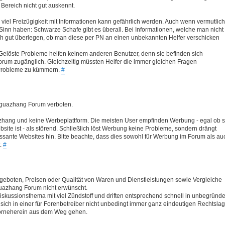
n Bereich nicht gut auskennt.
 viel Freizügigkeit mit Informationen kann gefährlich werden. Auch wenn vermutlich
Sinn haben: Schwarze Schafe gibt es überall. Bei Informationen, welche man nicht
ich gut überlegen, ob man diese per PN an einen unbekannten Helfer verschicken
Gelöste Probleme helfen keinem anderen Benutzer, denn sie befinden sich
Forum zugänglich. Gleichzeitig müssten Helfer die immer gleichen Fragen
 Probleme zu kümmern.
#
Baguazhang Forum verboten.
hang und keine Werbeplattform. Die meisten User empfinden Werbung - egal ob s
site ist - als störend. Schließlich löst Werbung keine Probleme, sondern drängt
essante Websites hin. Bitte beachte, dass dies sowohl für Werbung im Forum als au
t.
#
boten, Preisen oder Qualität von Waren und Dienstleistungen sowie Vergleiche
uazhang Forum nicht erwünscht.
skussionsthema mit viel Zündstoff und driften entsprechend schnell in unbegründe
h in einer für Forenbetreiber nicht unbedingt immer ganz eindeutigen Rechtslag
vorneherein aus dem Weg gehen.