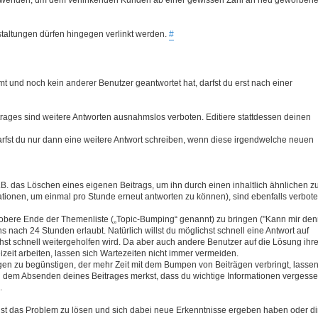
taltungen dürfen hingegen verlinkt werden.
#
t und noch kein anderer Benutzer geantwortet hat, darfst du erst nach einer
rages sind weitere Antworten ausnahmslos verboten. Editiere stattdessen deinen
rfst du nur dann eine weitere Antwort schreiben, wenn diese irgendwelche neuen
B. das Löschen eines eigenen Beitrags, um ihn durch einen inhaltlich ähnlichen z
ationen, um einmal pro Stunde erneut antworten zu können), sind ebenfalls verbote
 obere Ende der Themenliste („Topic-Bumping“ genannt) zu bringen ("Kann mir de
ns nach 24 Stunden erlaubt. Natürlich willst du möglichst schnell eine Antwort auf
chst schnell weitergeholfen wird. Da aber auch andere Benutzer auf die Lösung ihre
izeit arbeiten, lassen sich Wartezeiten nicht immer vermeiden.
gen zu begünstigen, der mehr Zeit mit dem Bumpen von Beiträgen verbringt, lasse
h dem Absenden deines Beitrages merkst, dass du wichtige Informationen vergess
.
st das Problem zu lösen und sich dabei neue Erkenntnisse ergeben haben oder di