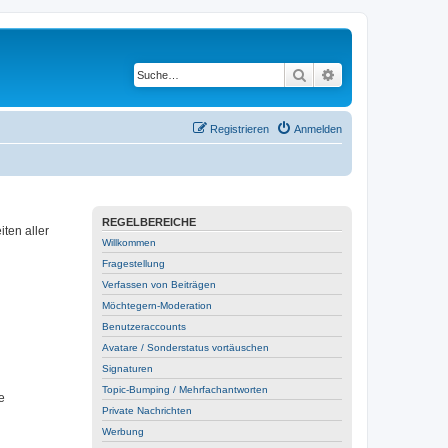
Suche
Erweiterte Suche
Registrieren
Anmelden
REGELBEREICHE
ten aller
Willkommen
Fragestellung
Verfassen von Beiträgen
Möchtegern-Moderation
Benutzeraccounts
Avatare / Sonderstatus vortäuschen
Signaturen
Topic-Bumping / Mehrfachantworten
e
Private Nachrichten
Werbung