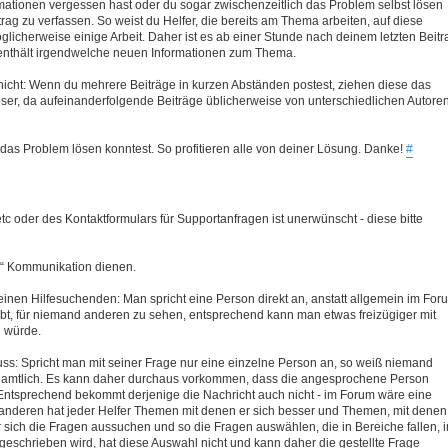
ormationen vergessen hast oder du sogar zwischenzeitlich das Problem selbst lösen
rag zu verfassen. So weist du Helfer, die bereits am Thema arbeiten, auf diese
licherweise einige Arbeit. Daher ist es ab einer Stunde nach deinem letzten Beitr
g enthält irgendwelche neuen Informationen zum Thema.
 nicht: Wenn du mehrere Beiträge in kurzen Abständen postest, ziehen diese das
Leser, da aufeinanderfolgende Beiträge üblicherweise von unterschiedlichen Autore
 das Problem lösen konntest. So profitieren alle von deiner Lösung. Danke!
#
c oder des Kontaktformulars für Supportanfragen ist unerwünscht - diese bitte
en“ Kommunikation dienen.
einen Hilfesuchenden: Man spricht eine Person direkt an, anstatt allgemein im For
reibt, für niemand anderen zu sehen, entsprechend kann man etwas freizügiger mit
n würde.
luss: Spricht man mit seiner Frage nur eine einzelne Person an, so weiß niemand
renamtlich. Es kann daher durchaus vorkommen, dass die angesprochene Person
Entsprechend bekommt derjenige die Nachricht auch nicht - im Forum wäre eine
anderen hat jeder Helfer Themen mit denen er sich besser und Themen, mit denen
 sich die Fragen aussuchen und so die Fragen auswählen, die in Bereiche fallen, i
geschrieben wird, hat diese Auswahl nicht und kann daher die gestellte Frage