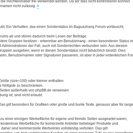
ie Rechteinhaber frei verwendet werden. Da wir dies nicht kontrollieren können
rnamen nicht zulässig.
#
ubt. Ein Verhalten, das einen Sonderstatus im Baguazhang Forum vortäuscht,
Forums ab und stören dadurch beim Lesen der Beiträge.
itere Gruppen besitzen - erkennbar am Benutzerrang - einen besonderen Status i
Administratoren der Fall, auch mit Sonderrechten verbunden sein. Aus diesem
 Gruppen ausgeben, wenn er diesen Sonderstatus nicht tatsächlich besitzt. Dies
taren, Benutzernamen oder Signaturen passieren, ist aber in jeder erdenklichen Fo
Größe (size=100) oder kleiner enthalten.
s Nötigste zu beschränken.
f Seiten außerhalb von phpBB.de verweisen.
ng ist, sind nicht erlaubt.
Das gilt besonders für Grafiken oder große und bunte Texte, genauso aber für lang
n zu einer einzigen Werbefläche für eigene und fremde Seiten ausgeartet waren,
s kostenlose Werbefläche für komerzielle Anbieter beliebiger Produkte und
 daher sind kommerzielle Werbelinks vollständig verboten. Das gilt
D verwenden, um dem verlinkenden Kunden ab einer gewissen Zahl an neu geworben