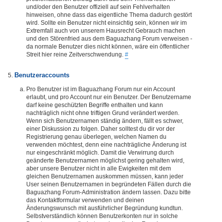
und/oder den Benutzer offiziell auf sein Fehlverhalten
hinweisen, ohne dass das eigentliche Thema dadurch gestört
wird. Sollte ein Benutzer nicht einsichtig sein, können wir im
Extremfall auch von unserem Hausrecht Gebrauch machen
und den Störenfried aus dem Baguazhang Forum verweisen -
da normale Benutzer dies nicht können, wäre ein öffentlicher
Streit hier reine Zeitverschwendung.
#
Benutzeraccounts
Pro Benutzer ist im Baguazhang Forum nur ein Account
erlaubt, und pro Account nur ein Benutzer. Der Benutzername
darf keine geschützten Begriffe enthalten und kann
nachträglich nicht ohne triftigen Grund verändert werden.
Wenn sich Benutzernamen ständig ändern, fällt es schwer,
einer Diskussion zu folgen. Daher solltest du dir vor der
Registrierung genau überlegen, welchen Namen du
verwenden möchtest, denn eine nachträgliche Änderung ist
nur eingeschränkt möglich. Damit die Verwirrung durch
geänderte Benutzernamen möglichst gering gehalten wird,
aber unsere Benutzer nicht in alle Ewigkeiten mit dem
gleichen Benutzernamen auskommen müssen, kann jeder
User seinen Benutzernamen in begründeten Fällen durch die
Baguazhang Forum-Administration ändern lassen. Dazu bitte
das Kontaktformular verwenden und deinen
Änderungswunsch mit ausführlicher Begründung kundtun.
Selbstverständlich können Benutzerkonten nur in solche