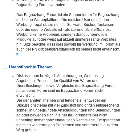
Baguazhang Forum verboten.
Das Baguazhang Forum ist ein Supportforum für Baguazhang
und keine Werbeplattform. Die meisten User empfinden
Werbung - egal ob sie nun für Software, Bücher, Teetassen
oder die eigene Website ist - als störend. Schließlich löst
Werbung keine Probleme, sondern drängt unbenötigte
Produkte auf oder weist auf aktuell uninteressante Websites
hin. Bitte beachte, dass dies sowohl für Werbung im Forum als
auch per PN gilt; selbstverständlich ist beides nicht erwünscht.
#
Unerwünschte Themen
Diskussionen bezüglich Abmahnungen, Webhosting-
Angeboten, Preisen oder Qualität von Waren und
Dienstleistungen sowie Vergleiche des Baguazhang Forum
mit anderen Foren sind im Baguazhang Forum nicht
erwünscht.
Die genannten Themen sind tendenziell entweder ein
Diskussionsthema mit viel Zündstoff und driften entsprechend
schnell in unbegründete Anschuldigungen und Beleidigungen
ab oder bewegen sich in einer für Forenbetreiber nicht
unbedingt immer ganz eindeutigen Rechtslage. Entsprechend
möchten wir derartigen Problemen von vorneherein aus dem
Weg gehen.