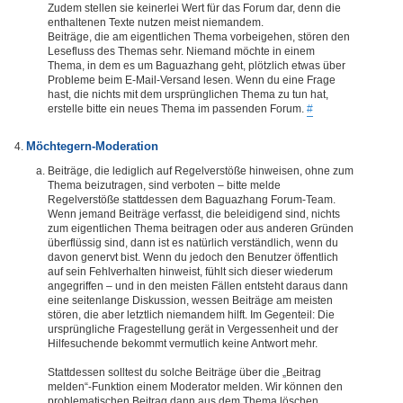
Zudem stellen sie keinerlei Wert für das Forum dar, denn die
enthaltenen Texte nutzen meist niemandem.
Beiträge, die am eigentlichen Thema vorbeigehen, stören den
Lesefluss des Themas sehr. Niemand möchte in einem
Thema, in dem es um Baguazhang geht, plötzlich etwas über
Probleme beim E-Mail-Versand lesen. Wenn du eine Frage
hast, die nichts mit dem ursprünglichen Thema zu tun hat,
erstelle bitte ein neues Thema im passenden Forum.
#
Möchtegern-Moderation
Beiträge, die lediglich auf Regelverstöße hinweisen, ohne zum
Thema beizutragen, sind verboten – bitte melde
Regelverstöße stattdessen dem Baguazhang Forum-Team.
Wenn jemand Beiträge verfasst, die beleidigend sind, nichts
zum eigentlichen Thema beitragen oder aus anderen Gründen
überflüssig sind, dann ist es natürlich verständlich, wenn du
davon genervt bist. Wenn du jedoch den Benutzer öffentlich
auf sein Fehlverhalten hinweist, fühlt sich dieser wiederum
angegriffen – und in den meisten Fällen entsteht daraus dann
eine seitenlange Diskussion, wessen Beiträge am meisten
stören, die aber letztlich niemandem hilft. Im Gegenteil: Die
ursprüngliche Fragestellung gerät in Vergessenheit und der
Hilfesuchende bekommt vermutlich keine Antwort mehr.
Stattdessen solltest du solche Beiträge über die „Beitrag
melden“-Funktion einem Moderator melden. Wir können den
problematischen Beitrag dann aus dem Thema löschen