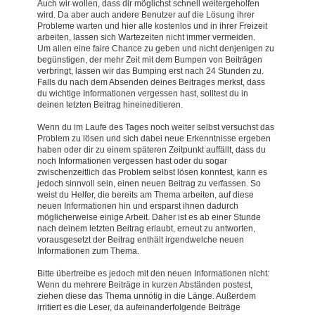
Auch wir wollen, dass dir möglichst schnell weitergeholfen
wird. Da aber auch andere Benutzer auf die Lösung ihrer
Probleme warten und hier alle kostenlos und in ihrer Freizeit
arbeiten, lassen sich Wartezeiten nicht immer vermeiden.
Um allen eine faire Chance zu geben und nicht denjenigen zu
begünstigen, der mehr Zeit mit dem Bumpen von Beiträgen
verbringt, lassen wir das Bumping erst nach 24 Stunden zu.
Falls du nach dem Absenden deines Beitrages merkst, dass
du wichtige Informationen vergessen hast, solltest du in
deinen letzten Beitrag hineineditieren.
Wenn du im Laufe des Tages noch weiter selbst versuchst das
Problem zu lösen und sich dabei neue Erkenntnisse ergeben
haben oder dir zu einem späteren Zeitpunkt auffällt, dass du
noch Informationen vergessen hast oder du sogar
zwischenzeitlich das Problem selbst lösen konntest, kann es
jedoch sinnvoll sein, einen neuen Beitrag zu verfassen. So
weist du Helfer, die bereits am Thema arbeiten, auf diese
neuen Informationen hin und ersparst ihnen dadurch
möglicherweise einige Arbeit. Daher ist es ab einer Stunde
nach deinem letzten Beitrag erlaubt, erneut zu antworten,
vorausgesetzt der Beitrag enthält irgendwelche neuen
Informationen zum Thema.
Bitte übertreibe es jedoch mit den neuen Informationen nicht:
Wenn du mehrere Beiträge in kurzen Abständen postest,
ziehen diese das Thema unnötig in die Länge. Außerdem
irritiert es die Leser, da aufeinanderfolgende Beiträge