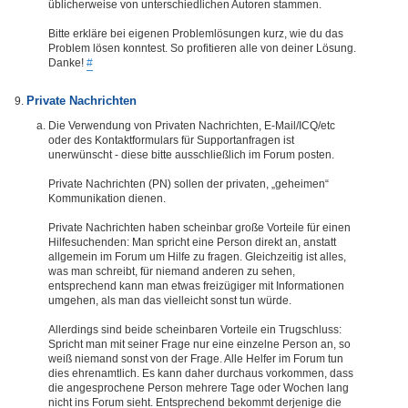
üblicherweise von unterschiedlichen Autoren stammen.
Bitte erkläre bei eigenen Problemlösungen kurz, wie du das
Problem lösen konntest. So profitieren alle von deiner Lösung.
Danke!
#
Private Nachrichten
Die Verwendung von Privaten Nachrichten, E-Mail/ICQ/etc
oder des Kontaktformulars für Supportanfragen ist
unerwünscht - diese bitte ausschließlich im Forum posten.
Private Nachrichten (PN) sollen der privaten, „geheimen“
Kommunikation dienen.
Private Nachrichten haben scheinbar große Vorteile für einen
Hilfesuchenden: Man spricht eine Person direkt an, anstatt
allgemein im Forum um Hilfe zu fragen. Gleichzeitig ist alles,
was man schreibt, für niemand anderen zu sehen,
entsprechend kann man etwas freizügiger mit Informationen
umgehen, als man das vielleicht sonst tun würde.
Allerdings sind beide scheinbaren Vorteile ein Trugschluss:
Spricht man mit seiner Frage nur eine einzelne Person an, so
weiß niemand sonst von der Frage. Alle Helfer im Forum tun
dies ehrenamtlich. Es kann daher durchaus vorkommen, dass
die angesprochene Person mehrere Tage oder Wochen lang
nicht ins Forum sieht. Entsprechend bekommt derjenige die