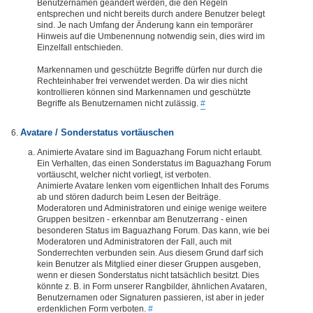
Benutzernamen geändert werden, die den Regeln
entsprechen und nicht bereits durch andere Benutzer belegt
sind. Je nach Umfang der Änderung kann ein temporärer
Hinweis auf die Umbenennung notwendig sein, dies wird im
Einzelfall entschieden.
Markennamen und geschützte Begriffe dürfen nur durch die
Rechteinhaber frei verwendet werden. Da wir dies nicht
kontrollieren können sind Markennamen und geschützte
Begriffe als Benutzernamen nicht zulässig.
#
Avatare / Sonderstatus vortäuschen
Animierte Avatare sind im Baguazhang Forum nicht erlaubt.
Ein Verhalten, das einen Sonderstatus im Baguazhang Forum
vortäuscht, welcher nicht vorliegt, ist verboten.
Animierte Avatare lenken vom eigentlichen Inhalt des Forums
ab und stören dadurch beim Lesen der Beiträge.
Moderatoren und Administratoren und einige wenige weitere
Gruppen besitzen - erkennbar am Benutzerrang - einen
besonderen Status im Baguazhang Forum. Das kann, wie bei
Moderatoren und Administratoren der Fall, auch mit
Sonderrechten verbunden sein. Aus diesem Grund darf sich
kein Benutzer als Mitglied einer dieser Gruppen ausgeben,
wenn er diesen Sonderstatus nicht tatsächlich besitzt. Dies
könnte z. B. in Form unserer Rangbilder, ähnlichen Avataren,
Benutzernamen oder Signaturen passieren, ist aber in jeder
erdenklichen Form verboten.
#