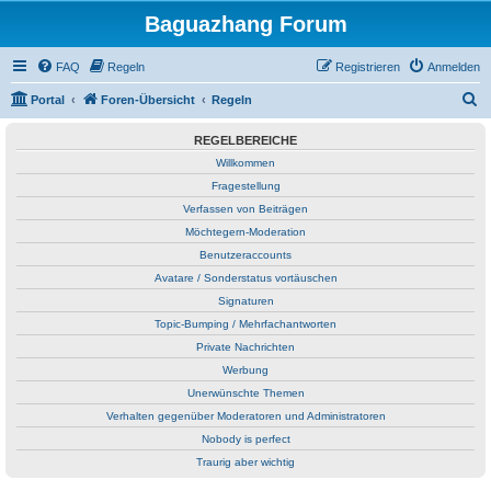
Baguazhang Forum
FAQ
Regeln
Registrieren
Anmelden
S
Portal
Foren-Übersicht
Regeln
u
REGELBEREICHE
c
Willkommen
h
Fragestellung
e
Verfassen von Beiträgen
Möchtegern-Moderation
Benutzeraccounts
Avatare / Sonderstatus vortäuschen
Signaturen
Topic-Bumping / Mehrfachantworten
Private Nachrichten
Werbung
Unerwünschte Themen
Verhalten gegenüber Moderatoren und Administratoren
Nobody is perfect
Traurig aber wichtig