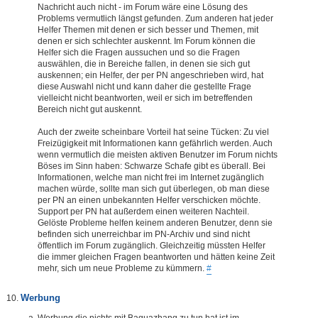
Nachricht auch nicht - im Forum wäre eine Lösung des
Problems vermutlich längst gefunden. Zum anderen hat jeder
Helfer Themen mit denen er sich besser und Themen, mit
denen er sich schlechter auskennt. Im Forum können die
Helfer sich die Fragen aussuchen und so die Fragen
auswählen, die in Bereiche fallen, in denen sie sich gut
auskennen; ein Helfer, der per PN angeschrieben wird, hat
diese Auswahl nicht und kann daher die gestellte Frage
vielleicht nicht beantworten, weil er sich im betreffenden
Bereich nicht gut auskennt.
Auch der zweite scheinbare Vorteil hat seine Tücken: Zu viel
Freizügigkeit mit Informationen kann gefährlich werden. Auch
wenn vermutlich die meisten aktiven Benutzer im Forum nichts
Böses im Sinn haben: Schwarze Schafe gibt es überall. Bei
Informationen, welche man nicht frei im Internet zugänglich
machen würde, sollte man sich gut überlegen, ob man diese
per PN an einen unbekannten Helfer verschicken möchte.
Support per PN hat außerdem einen weiteren Nachteil.
Gelöste Probleme helfen keinem anderen Benutzer, denn sie
befinden sich unerreichbar im PN-Archiv und sind nicht
öffentlich im Forum zugänglich. Gleichzeitig müssten Helfer
die immer gleichen Fragen beantworten und hätten keine Zeit
mehr, sich um neue Probleme zu kümmern.
#
Werbung
Werbung die nichts mit Baguazhang zu tun hat ist im