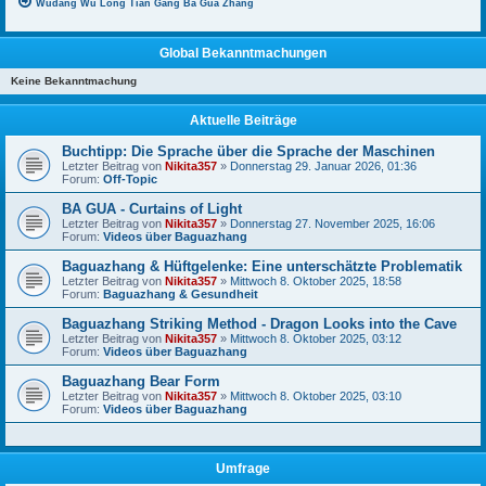
Wudang Wu Long Tian Gang Ba Gua Zhang
Global Bekanntmachungen
Keine Bekanntmachung
Aktuelle Beiträge
Buchtipp: Die Sprache über die Sprache der Maschinen
Letzter Beitrag von
Nikita357
»
Donnerstag 29. Januar 2026, 01:36
Forum:
Off-Topic
BA GUA - Curtains of Light
Letzter Beitrag von
Nikita357
»
Donnerstag 27. November 2025, 16:06
Forum:
Videos über Baguazhang
Baguazhang & Hüftgelenke: Eine unterschätzte Problematik
Letzter Beitrag von
Nikita357
»
Mittwoch 8. Oktober 2025, 18:58
Forum:
Baguazhang & Gesundheit
Baguazhang Striking Method - Dragon Looks into the Cave
Letzter Beitrag von
Nikita357
»
Mittwoch 8. Oktober 2025, 03:12
Forum:
Videos über Baguazhang
Baguazhang Bear Form
Letzter Beitrag von
Nikita357
»
Mittwoch 8. Oktober 2025, 03:10
Forum:
Videos über Baguazhang
Umfrage