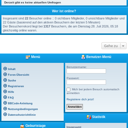
Derzeit gibt es keine aktuellen Umfragen
Wer ist online?
Insgesamt sind
22
Besucher online :: 0 sichtbare Mitglieder, 0 unsichtbare Mitglieder und
22 Gäste (basierend auf den aktiven Besuchern der letzten 5 Minuten)
Der Besucherrekord liegt bei
1317
Besuchern, die am Dienstag 28. Juli 2026, 05:18
gleichzeitig online waren.
Gehe zu
Menü
Benutzer-Menü
Benutzername:
Inhalt
Foren-Übersicht
Passwort:
Suche
Registrieren
Mich bei jedem Besuch automatisch
Hilfe
anmelden
FAQ
Registriere dich jetzt!
BBCode-Anleitung
Nutzungsbedingungen
Datenschutzrichtlinie
Statistik
Geburtstage
Insgesamt