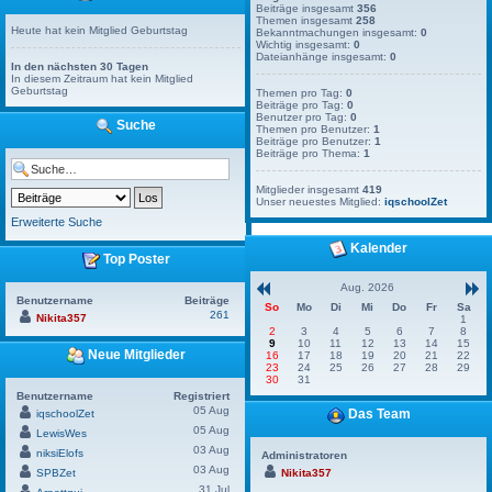
Beiträge insgesamt
356
Themen insgesamt
258
Heute hat kein Mitglied Geburtstag
Bekanntmachungen insgesamt:
0
Wichtig insgesamt:
0
Dateianhänge insgesamt:
0
In den nächsten 30 Tagen
In diesem Zeitraum hat kein Mitglied
Geburtstag
Themen pro Tag:
0
Beiträge pro Tag:
0
Benutzer pro Tag:
0
Suche
Themen pro Benutzer:
1
Beiträge pro Benutzer:
1
Beiträge pro Thema:
1
Mitglieder insgesamt
419
Unser neuestes Mitglied:
iqschoolZet
Erweiterte Suche
Kalender
Top Poster
Aug. 2026
Benutzername
Beiträge
So
Mo
Di
Mi
Do
Fr
Sa
261
Nikita357
1
2
3
4
5
6
7
8
9
10
11
12
13
14
15
Neue Mitglieder
16
17
18
19
20
21
22
23
24
25
26
27
28
29
30
31
Benutzername
Registriert
05 Aug
Das Team
iqschoolZet
05 Aug
LewisWes
03 Aug
niksiElofs
Administratoren
03 Aug
SPBZet
Nikita357
31 Jul