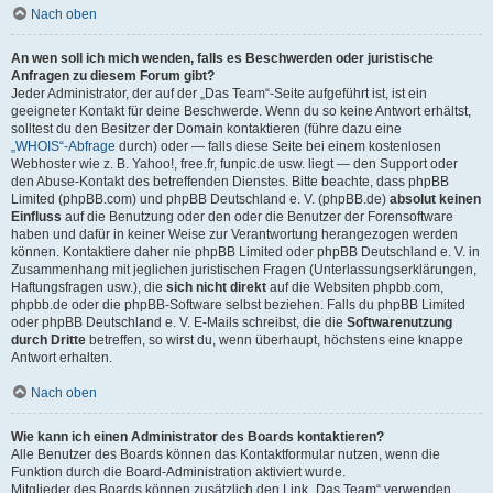
Nach oben
An wen soll ich mich wenden, falls es Beschwerden oder juristische
Anfragen zu diesem Forum gibt?
Jeder Administrator, der auf der „Das Team“-Seite aufgeführt ist, ist ein
geeigneter Kontakt für deine Beschwerde. Wenn du so keine Antwort erhältst,
solltest du den Besitzer der Domain kontaktieren (führe dazu eine
„WHOIS“-Abfrage
durch) oder — falls diese Seite bei einem kostenlosen
Webhoster wie z. B. Yahoo!, free.fr, funpic.de usw. liegt — den Support oder
den Abuse-Kontakt des betreffenden Dienstes. Bitte beachte, dass phpBB
Limited (phpBB.com) und phpBB Deutschland e. V. (phpBB.de)
absolut keinen
Einfluss
auf die Benutzung oder den oder die Benutzer der Forensoftware
haben und dafür in keiner Weise zur Verantwortung herangezogen werden
können. Kontaktiere daher nie phpBB Limited oder phpBB Deutschland e. V. in
Zusammenhang mit jeglichen juristischen Fragen (Unterlassungserklärungen,
Haftungsfragen usw.), die
sich nicht direkt
auf die Websiten phpbb.com,
phpbb.de oder die phpBB-Software selbst beziehen. Falls du phpBB Limited
oder phpBB Deutschland e. V. E-Mails schreibst, die die
Softwarenutzung
durch Dritte
betreffen, so wirst du, wenn überhaupt, höchstens eine knappe
Antwort erhalten.
Nach oben
Wie kann ich einen Administrator des Boards kontaktieren?
Alle Benutzer des Boards können das Kontaktformular nutzen, wenn die
Funktion durch die Board-Administration aktiviert wurde.
Mitglieder des Boards können zusätzlich den Link „Das Team“ verwenden.