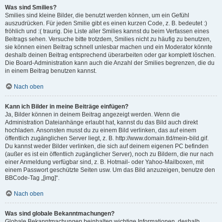
Was sind Smilies?
Smilies sind kleine Bilder, die benutzt werden können, um ein Gefühl
auszudrücken. Für jeden Smilie gibt es einen kurzen Code, z. B. bedeutet :)
fröhlich und :( traurig. Die Liste aller Smilies kannst du beim Verfassen eines
Beitrags sehen. Versuche bitte trotzdem, Smilies nicht zu häufig zu benutzen,
sie können einen Beitrag schnell unlesbar machen und ein Moderator könnte
deshalb deinen Beitrag entsprechend überarbeiten oder gar komplett löschen.
Die Board-Administration kann auch die Anzahl der Smilies begrenzen, die du
in einem Beitrag benutzen kannst.
Nach oben
Kann ich Bilder in meine Beiträge einfügen?
Ja, Bilder können in deinem Beitrag angezeigt werden. Wenn die
Administration Dateianhänge erlaubt hat, kannst du das Bild auch direkt
hochladen. Ansonsten musst du zu einem Bild verlinken, das auf einem
öffentlich zugänglichen Server liegt, z. B. http://www.domain.tld/mein-bild.gif.
Du kannst weder Bilder verlinken, die sich auf deinem eigenen PC befinden
(außer es ist ein öffentlich zugänglicher Server), noch zu Bildern, die nur nach
einer Anmeldung verfügbar sind, z. B. Hotmail- oder Yahoo-Mailboxen, mit
einem Passwort geschützte Seiten usw. Um das Bild anzuzeigen, benutze den
BBCode-Tag „[img]“.
Nach oben
Was sind globale Bekanntmachungen?
Globale Bekanntmachungen beinhalten wichtige Informationen, deshalb