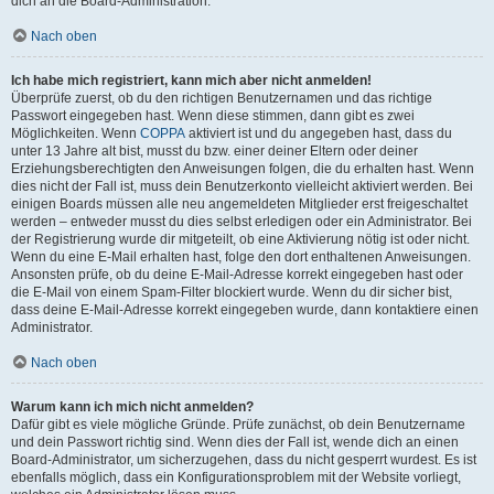
dich an die Board-Administration.
Nach oben
Ich habe mich registriert, kann mich aber nicht anmelden!
Überprüfe zuerst, ob du den richtigen Benutzernamen und das richtige
Passwort eingegeben hast. Wenn diese stimmen, dann gibt es zwei
Möglichkeiten. Wenn
COPPA
aktiviert ist und du angegeben hast, dass du
unter 13 Jahre alt bist, musst du bzw. einer deiner Eltern oder deiner
Erziehungsberechtigten den Anweisungen folgen, die du erhalten hast. Wenn
dies nicht der Fall ist, muss dein Benutzerkonto vielleicht aktiviert werden. Bei
einigen Boards müssen alle neu angemeldeten Mitglieder erst freigeschaltet
werden – entweder musst du dies selbst erledigen oder ein Administrator. Bei
der Registrierung wurde dir mitgeteilt, ob eine Aktivierung nötig ist oder nicht.
Wenn du eine E-Mail erhalten hast, folge den dort enthaltenen Anweisungen.
Ansonsten prüfe, ob du deine E-Mail-Adresse korrekt eingegeben hast oder
die E-Mail von einem Spam-Filter blockiert wurde. Wenn du dir sicher bist,
dass deine E-Mail-Adresse korrekt eingegeben wurde, dann kontaktiere einen
Administrator.
Nach oben
Warum kann ich mich nicht anmelden?
Dafür gibt es viele mögliche Gründe. Prüfe zunächst, ob dein Benutzername
und dein Passwort richtig sind. Wenn dies der Fall ist, wende dich an einen
Board-Administrator, um sicherzugehen, dass du nicht gesperrt wurdest. Es ist
ebenfalls möglich, dass ein Konfigurationsproblem mit der Website vorliegt,