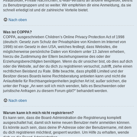
Avatarbilder, Private Nachrichten, E-Mail-Versand an andere Mitglieder, Beitritt
zu Benutzergruppen und so weiter. Wir empfehlen dir eine Anmeldung, da sie
schnell erledigt ist und dir zahlreiche Vorteile bietet.
Nach oben
Was ist COPPA?
COPPA, ausgeschrieben Children’s Online Privacy Protection Act of 1998
(deutsch: Gesetz zum Schutz der Privatsphäre von Kindern im Internet von
1998) ist ein Gesetz in den USA, welches festlegt, dass Websites, die
möglicherweise persönliche Daten von Kindern unter 13 Jahren erheben,
hierzu die Zustimmung der Eltern beziehungsweise des oder der
Erziehungsberechtigten benötigen. Wenn du dir unsicher bist, ob dies auf dich
oder die Website, auf der du dich zu registrieren versuchst, zutrifft, ziehe einen
rechtlichen Beistand zu Rate. Bitte beachte, dass phpBB Limited und der
Besitzer dieses Boards keine Rechtsberatung anbieten kann und nicht die
Anlaufstelle für Rechtsangelegenheiten jeglicher Art ist; außer solchen, die
unter der Frage „An wen soll ich mich wenden, falls es Beschwerden oder
juristische Anfragen zu diesem Forum gibt?“ behandelt werden.
Nach oben
Warum kann ich mich nicht registrieren?
Es kann sein, dass die Board-Administration die Registrierung komplett
ausgeschaltet hat, damit sich keine neuen Benutzer mehr anmelden können.
Es könnte auch sein, dass deine IP-Adresse oder der Benutzername, mit dem
du dich registrieren möchtest, gesperrt wurden. Um Hilfe zu erhalten, wende