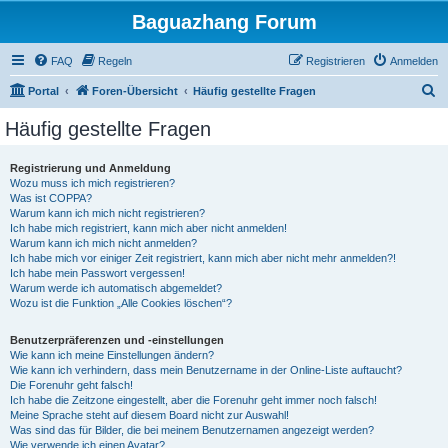
Baguazhang Forum
FAQ
Regeln
Registrieren
Anmelden
S
Portal
Foren-Übersicht
Häufig gestellte Fragen
u
Häufig gestellte Fragen
c
h
Registrierung und Anmeldung
Wozu muss ich mich registrieren?
e
Was ist COPPA?
Warum kann ich mich nicht registrieren?
Ich habe mich registriert, kann mich aber nicht anmelden!
Warum kann ich mich nicht anmelden?
Ich habe mich vor einiger Zeit registriert, kann mich aber nicht mehr anmelden?!
Ich habe mein Passwort vergessen!
Warum werde ich automatisch abgemeldet?
Wozu ist die Funktion „Alle Cookies löschen“?
Benutzerpräferenzen und -einstellungen
Wie kann ich meine Einstellungen ändern?
Wie kann ich verhindern, dass mein Benutzername in der Online-Liste auftaucht?
Die Forenuhr geht falsch!
Ich habe die Zeitzone eingestellt, aber die Forenuhr geht immer noch falsch!
Meine Sprache steht auf diesem Board nicht zur Auswahl!
Was sind das für Bilder, die bei meinem Benutzernamen angezeigt werden?
Wie verwende ich einen Avatar?