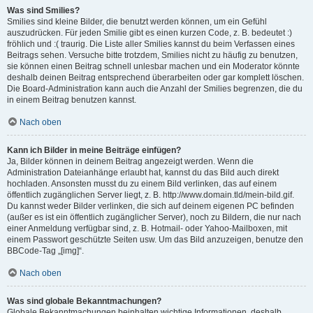
Was sind Smilies?
Smilies sind kleine Bilder, die benutzt werden können, um ein Gefühl
auszudrücken. Für jeden Smilie gibt es einen kurzen Code, z. B. bedeutet :)
fröhlich und :( traurig. Die Liste aller Smilies kannst du beim Verfassen eines
Beitrags sehen. Versuche bitte trotzdem, Smilies nicht zu häufig zu benutzen,
sie können einen Beitrag schnell unlesbar machen und ein Moderator könnte
deshalb deinen Beitrag entsprechend überarbeiten oder gar komplett löschen.
Die Board-Administration kann auch die Anzahl der Smilies begrenzen, die du
in einem Beitrag benutzen kannst.
Nach oben
Kann ich Bilder in meine Beiträge einfügen?
Ja, Bilder können in deinem Beitrag angezeigt werden. Wenn die
Administration Dateianhänge erlaubt hat, kannst du das Bild auch direkt
hochladen. Ansonsten musst du zu einem Bild verlinken, das auf einem
öffentlich zugänglichen Server liegt, z. B. http://www.domain.tld/mein-bild.gif.
Du kannst weder Bilder verlinken, die sich auf deinem eigenen PC befinden
(außer es ist ein öffentlich zugänglicher Server), noch zu Bildern, die nur nach
einer Anmeldung verfügbar sind, z. B. Hotmail- oder Yahoo-Mailboxen, mit
einem Passwort geschützte Seiten usw. Um das Bild anzuzeigen, benutze den
BBCode-Tag „[img]“.
Nach oben
Was sind globale Bekanntmachungen?
Globale Bekanntmachungen beinhalten wichtige Informationen, deshalb