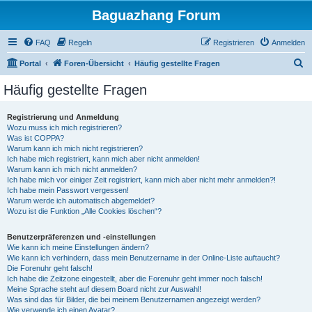
Baguazhang Forum
FAQ
Regeln
Registrieren
Anmelden
S
Portal
Foren-Übersicht
Häufig gestellte Fragen
u
Häufig gestellte Fragen
c
h
Registrierung und Anmeldung
Wozu muss ich mich registrieren?
e
Was ist COPPA?
Warum kann ich mich nicht registrieren?
Ich habe mich registriert, kann mich aber nicht anmelden!
Warum kann ich mich nicht anmelden?
Ich habe mich vor einiger Zeit registriert, kann mich aber nicht mehr anmelden?!
Ich habe mein Passwort vergessen!
Warum werde ich automatisch abgemeldet?
Wozu ist die Funktion „Alle Cookies löschen“?
Benutzerpräferenzen und -einstellungen
Wie kann ich meine Einstellungen ändern?
Wie kann ich verhindern, dass mein Benutzername in der Online-Liste auftaucht?
Die Forenuhr geht falsch!
Ich habe die Zeitzone eingestellt, aber die Forenuhr geht immer noch falsch!
Meine Sprache steht auf diesem Board nicht zur Auswahl!
Was sind das für Bilder, die bei meinem Benutzernamen angezeigt werden?
Wie verwende ich einen Avatar?