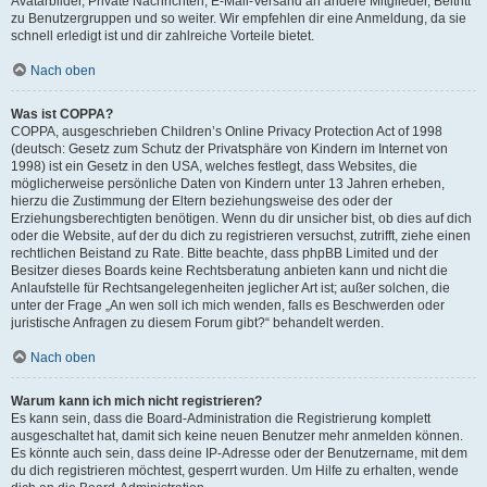
Avatarbilder, Private Nachrichten, E-Mail-Versand an andere Mitglieder, Beitritt
zu Benutzergruppen und so weiter. Wir empfehlen dir eine Anmeldung, da sie
schnell erledigt ist und dir zahlreiche Vorteile bietet.
Nach oben
Was ist COPPA?
COPPA, ausgeschrieben Children’s Online Privacy Protection Act of 1998
(deutsch: Gesetz zum Schutz der Privatsphäre von Kindern im Internet von
1998) ist ein Gesetz in den USA, welches festlegt, dass Websites, die
möglicherweise persönliche Daten von Kindern unter 13 Jahren erheben,
hierzu die Zustimmung der Eltern beziehungsweise des oder der
Erziehungsberechtigten benötigen. Wenn du dir unsicher bist, ob dies auf dich
oder die Website, auf der du dich zu registrieren versuchst, zutrifft, ziehe einen
rechtlichen Beistand zu Rate. Bitte beachte, dass phpBB Limited und der
Besitzer dieses Boards keine Rechtsberatung anbieten kann und nicht die
Anlaufstelle für Rechtsangelegenheiten jeglicher Art ist; außer solchen, die
unter der Frage „An wen soll ich mich wenden, falls es Beschwerden oder
juristische Anfragen zu diesem Forum gibt?“ behandelt werden.
Nach oben
Warum kann ich mich nicht registrieren?
Es kann sein, dass die Board-Administration die Registrierung komplett
ausgeschaltet hat, damit sich keine neuen Benutzer mehr anmelden können.
Es könnte auch sein, dass deine IP-Adresse oder der Benutzername, mit dem
du dich registrieren möchtest, gesperrt wurden. Um Hilfe zu erhalten, wende