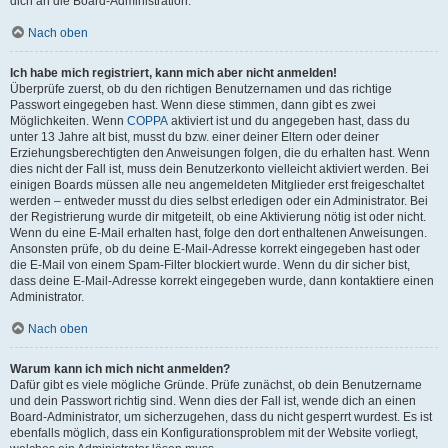
dich an die Board-Administration.
Nach oben
Ich habe mich registriert, kann mich aber nicht anmelden!
Überprüfe zuerst, ob du den richtigen Benutzernamen und das richtige
Passwort eingegeben hast. Wenn diese stimmen, dann gibt es zwei
Möglichkeiten. Wenn
COPPA
aktiviert ist und du angegeben hast, dass du
unter 13 Jahre alt bist, musst du bzw. einer deiner Eltern oder deiner
Erziehungsberechtigten den Anweisungen folgen, die du erhalten hast. Wenn
dies nicht der Fall ist, muss dein Benutzerkonto vielleicht aktiviert werden. Bei
einigen Boards müssen alle neu angemeldeten Mitglieder erst freigeschaltet
werden – entweder musst du dies selbst erledigen oder ein Administrator. Bei
der Registrierung wurde dir mitgeteilt, ob eine Aktivierung nötig ist oder nicht.
Wenn du eine E-Mail erhalten hast, folge den dort enthaltenen Anweisungen.
Ansonsten prüfe, ob du deine E-Mail-Adresse korrekt eingegeben hast oder
die E-Mail von einem Spam-Filter blockiert wurde. Wenn du dir sicher bist,
dass deine E-Mail-Adresse korrekt eingegeben wurde, dann kontaktiere einen
Administrator.
Nach oben
Warum kann ich mich nicht anmelden?
Dafür gibt es viele mögliche Gründe. Prüfe zunächst, ob dein Benutzername
und dein Passwort richtig sind. Wenn dies der Fall ist, wende dich an einen
Board-Administrator, um sicherzugehen, dass du nicht gesperrt wurdest. Es ist
ebenfalls möglich, dass ein Konfigurationsproblem mit der Website vorliegt,