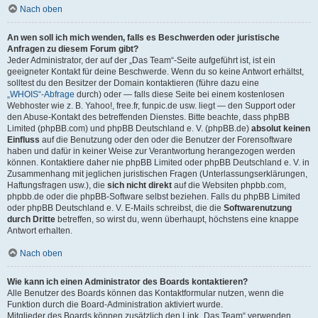
Nach oben
An wen soll ich mich wenden, falls es Beschwerden oder juristische
Anfragen zu diesem Forum gibt?
Jeder Administrator, der auf der „Das Team“-Seite aufgeführt ist, ist ein
geeigneter Kontakt für deine Beschwerde. Wenn du so keine Antwort erhältst,
solltest du den Besitzer der Domain kontaktieren (führe dazu eine
„WHOIS“-Abfrage
durch) oder — falls diese Seite bei einem kostenlosen
Webhoster wie z. B. Yahoo!, free.fr, funpic.de usw. liegt — den Support oder
den Abuse-Kontakt des betreffenden Dienstes. Bitte beachte, dass phpBB
Limited (phpBB.com) und phpBB Deutschland e. V. (phpBB.de)
absolut keinen
Einfluss
auf die Benutzung oder den oder die Benutzer der Forensoftware
haben und dafür in keiner Weise zur Verantwortung herangezogen werden
können. Kontaktiere daher nie phpBB Limited oder phpBB Deutschland e. V. in
Zusammenhang mit jeglichen juristischen Fragen (Unterlassungserklärungen,
Haftungsfragen usw.), die
sich nicht direkt
auf die Websiten phpbb.com,
phpbb.de oder die phpBB-Software selbst beziehen. Falls du phpBB Limited
oder phpBB Deutschland e. V. E-Mails schreibst, die die
Softwarenutzung
durch Dritte
betreffen, so wirst du, wenn überhaupt, höchstens eine knappe
Antwort erhalten.
Nach oben
Wie kann ich einen Administrator des Boards kontaktieren?
Alle Benutzer des Boards können das Kontaktformular nutzen, wenn die
Funktion durch die Board-Administration aktiviert wurde.
Mitglieder des Boards können zusätzlich den Link „Das Team“ verwenden.