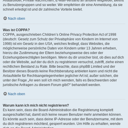
Avatarbilder, Private Nachrichten, E-Mail-Versand an andere Mitglieder, Beitritt
zu Benutzergruppen und so weiter. Wir empfehlen dir eine Anmeldung, da sie
schnell erledigt ist und dir zahlreiche Vorteile bietet.
Nach oben
Was ist COPPA?
COPPA, ausgeschrieben Children’s Online Privacy Protection Act of 1998
(deutsch: Gesetz zum Schutz der Privatsphäre von Kindern im Internet von
1998) ist ein Gesetz in den USA, welches festlegt, dass Websites, die
möglicherweise persönliche Daten von Kindern unter 13 Jahren erheben,
hierzu die Zustimmung der Eltern beziehungsweise des oder der
Erziehungsberechtigten benötigen. Wenn du dir unsicher bist, ob dies auf dich
oder die Website, auf der du dich zu registrieren versuchst, zutrifft, ziehe einen
rechtlichen Beistand zu Rate. Bitte beachte, dass phpBB Limited und der
Besitzer dieses Boards keine Rechtsberatung anbieten kann und nicht die
Anlaufstelle für Rechtsangelegenheiten jeglicher Art ist; außer solchen, die
unter der Frage „An wen soll ich mich wenden, falls es Beschwerden oder
juristische Anfragen zu diesem Forum gibt?“ behandelt werden.
Nach oben
Warum kann ich mich nicht registrieren?
Es kann sein, dass die Board-Administration die Registrierung komplett
ausgeschaltet hat, damit sich keine neuen Benutzer mehr anmelden können.
Es könnte auch sein, dass deine IP-Adresse oder der Benutzername, mit dem
du dich registrieren möchtest, gesperrt wurden. Um Hilfe zu erhalten, wende