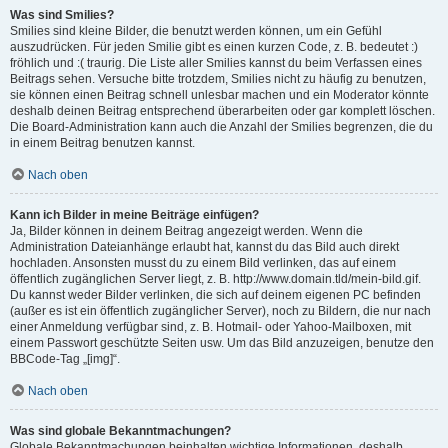
Was sind Smilies?
Smilies sind kleine Bilder, die benutzt werden können, um ein Gefühl
auszudrücken. Für jeden Smilie gibt es einen kurzen Code, z. B. bedeutet :)
fröhlich und :( traurig. Die Liste aller Smilies kannst du beim Verfassen eines
Beitrags sehen. Versuche bitte trotzdem, Smilies nicht zu häufig zu benutzen,
sie können einen Beitrag schnell unlesbar machen und ein Moderator könnte
deshalb deinen Beitrag entsprechend überarbeiten oder gar komplett löschen.
Die Board-Administration kann auch die Anzahl der Smilies begrenzen, die du
in einem Beitrag benutzen kannst.
Nach oben
Kann ich Bilder in meine Beiträge einfügen?
Ja, Bilder können in deinem Beitrag angezeigt werden. Wenn die
Administration Dateianhänge erlaubt hat, kannst du das Bild auch direkt
hochladen. Ansonsten musst du zu einem Bild verlinken, das auf einem
öffentlich zugänglichen Server liegt, z. B. http://www.domain.tld/mein-bild.gif.
Du kannst weder Bilder verlinken, die sich auf deinem eigenen PC befinden
(außer es ist ein öffentlich zugänglicher Server), noch zu Bildern, die nur nach
einer Anmeldung verfügbar sind, z. B. Hotmail- oder Yahoo-Mailboxen, mit
einem Passwort geschützte Seiten usw. Um das Bild anzuzeigen, benutze den
BBCode-Tag „[img]“.
Nach oben
Was sind globale Bekanntmachungen?
Globale Bekanntmachungen beinhalten wichtige Informationen, deshalb