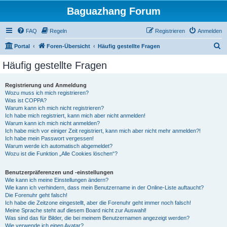
Baguazhang Forum
FAQ
Regeln
Registrieren
Anmelden
S
Portal
Foren-Übersicht
Häufig gestellte Fragen
u
Häufig gestellte Fragen
c
h
Registrierung und Anmeldung
Wozu muss ich mich registrieren?
e
Was ist COPPA?
Warum kann ich mich nicht registrieren?
Ich habe mich registriert, kann mich aber nicht anmelden!
Warum kann ich mich nicht anmelden?
Ich habe mich vor einiger Zeit registriert, kann mich aber nicht mehr anmelden?!
Ich habe mein Passwort vergessen!
Warum werde ich automatisch abgemeldet?
Wozu ist die Funktion „Alle Cookies löschen“?
Benutzerpräferenzen und -einstellungen
Wie kann ich meine Einstellungen ändern?
Wie kann ich verhindern, dass mein Benutzername in der Online-Liste auftaucht?
Die Forenuhr geht falsch!
Ich habe die Zeitzone eingestellt, aber die Forenuhr geht immer noch falsch!
Meine Sprache steht auf diesem Board nicht zur Auswahl!
Was sind das für Bilder, die bei meinem Benutzernamen angezeigt werden?
Wie verwende ich einen Avatar?