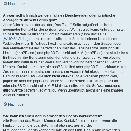
Nach oben
An wen soll ich mich wenden, falls es Beschwerden oder juristische
Anfragen zu diesem Forum gibt?
Jeder Administrator, der auf der „Das Team“-Seite aufgeführt ist, ist ein
geeigneter Kontakt für deine Beschwerde. Wenn du so keine Antwort erhältst,
solltest du den Besitzer der Domain kontaktieren (führe dazu eine
„WHOIS“-Abfrage
durch) oder — falls diese Seite bei einem kostenlosen
Webhoster wie z. B. Yahoo!, free.fr, funpic.de usw. liegt — den Support oder
den Abuse-Kontakt des betreffenden Dienstes. Bitte beachte, dass phpBB
Limited (phpBB.com) und phpBB Deutschland e. V. (phpBB.de)
absolut keinen
Einfluss
auf die Benutzung oder den oder die Benutzer der Forensoftware
haben und dafür in keiner Weise zur Verantwortung herangezogen werden
können. Kontaktiere daher nie phpBB Limited oder phpBB Deutschland e. V. in
Zusammenhang mit jeglichen juristischen Fragen (Unterlassungserklärungen,
Haftungsfragen usw.), die
sich nicht direkt
auf die Websiten phpbb.com,
phpbb.de oder die phpBB-Software selbst beziehen. Falls du phpBB Limited
oder phpBB Deutschland e. V. E-Mails schreibst, die die
Softwarenutzung
durch Dritte
betreffen, so wirst du, wenn überhaupt, höchstens eine knappe
Antwort erhalten.
Nach oben
Wie kann ich einen Administrator des Boards kontaktieren?
Alle Benutzer des Boards können das Kontaktformular nutzen, wenn die
Funktion durch die Board-Administration aktiviert wurde.
Mitglieder des Boards können zusätzlich den Link „Das Team“ verwenden.