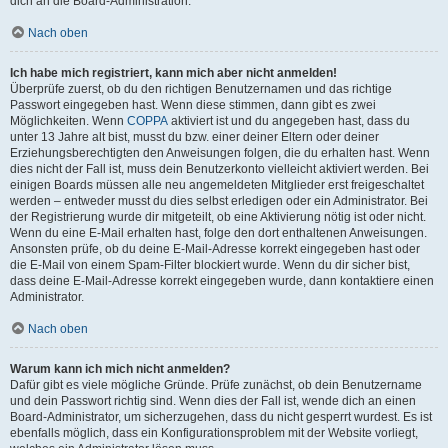
dich an die Board-Administration.
Nach oben
Ich habe mich registriert, kann mich aber nicht anmelden!
Überprüfe zuerst, ob du den richtigen Benutzernamen und das richtige
Passwort eingegeben hast. Wenn diese stimmen, dann gibt es zwei
Möglichkeiten. Wenn
COPPA
aktiviert ist und du angegeben hast, dass du
unter 13 Jahre alt bist, musst du bzw. einer deiner Eltern oder deiner
Erziehungsberechtigten den Anweisungen folgen, die du erhalten hast. Wenn
dies nicht der Fall ist, muss dein Benutzerkonto vielleicht aktiviert werden. Bei
einigen Boards müssen alle neu angemeldeten Mitglieder erst freigeschaltet
werden – entweder musst du dies selbst erledigen oder ein Administrator. Bei
der Registrierung wurde dir mitgeteilt, ob eine Aktivierung nötig ist oder nicht.
Wenn du eine E-Mail erhalten hast, folge den dort enthaltenen Anweisungen.
Ansonsten prüfe, ob du deine E-Mail-Adresse korrekt eingegeben hast oder
die E-Mail von einem Spam-Filter blockiert wurde. Wenn du dir sicher bist,
dass deine E-Mail-Adresse korrekt eingegeben wurde, dann kontaktiere einen
Administrator.
Nach oben
Warum kann ich mich nicht anmelden?
Dafür gibt es viele mögliche Gründe. Prüfe zunächst, ob dein Benutzername
und dein Passwort richtig sind. Wenn dies der Fall ist, wende dich an einen
Board-Administrator, um sicherzugehen, dass du nicht gesperrt wurdest. Es ist
ebenfalls möglich, dass ein Konfigurationsproblem mit der Website vorliegt,