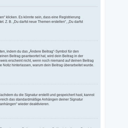
n“ klicken. Es könnte sein, dass eine Registrierung
t. Z. B. „Du darfst neue Themen erstellen“, „Du darfst
iten, indem du das „Ändere Beitrag“-Symbol für den
inen Beitrag geantwortet hat, wird dein Beitrag in der
nweis erscheint nicht, wenn noch niemand auf deinen Beitrag
ne Notiz hinterlassen, warum dein Beitrag überarbeitet wurde.
chdem du die Signatur erstellt und gespeichert hast, kannst
Bereich das standardmäßige Anhängen deiner Signatur
r anhängen“ wieder deaktivieren.