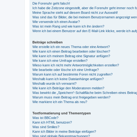
Die Forenuhr geht falsch!
Ich habe die Zeitzone eingestellt, aber die Forenuhr geht immer noch f
Meine Sprache steht auf diesem Board nicht zur Auswahl!
Was sind das für Bilder, die bei meinem Benutzernamen angezeigt we
Wie verwende ich einen Avatar?
Was ist mein Rang und wie kann ich ihn ändern?
Wenn ich bei einem Benutzer auf den E-Mail-Link klicke, werde ich au
Beiträge schreiben
Wie erstelle ich ein neues Thema oder eine Antwort?
Wie kann ich einen Beitrag bearbeiten oder löschen?
Wie kann ich meinem Beitrag eine Signatur anfügen?
Wie kann ich eine Umfrage erstellen?
Wieso kann ich nicht mehr Antwortmöglichkeiten erstellen?
Wie bearbeite oder lösche ich eine Umfrage?
Warum kann ich auf bestimmte Foren nicht zugreifen?
Weshalb kann ich keine Dateianhänge anfügen?
Weshalb wurde ich verwarnt?
Wie kann ich Beiträge den Moderatoren melden?
Was bewirkt die „Speichern“-Schaltfläche beim Schreiben eines Beitra
Warum muss mein Beitrag erst freigegeben werden?
Wie markiere ich ein Thema als neu?
Textformatierung und Thementypen
Was ist BBCode?
Kann ich HTML benutzen?
Was sind Smilies?
Kann ich Bilder in meine Beiträge einfügen?
Was sind globale Bekanntmachungen?