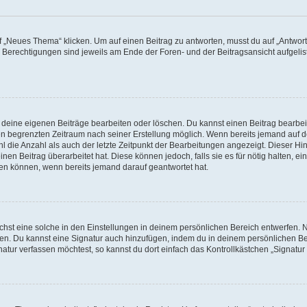
„Neues Thema“ klicken. Um auf einen Beitrag zu antworten, musst du auf „Antworte
e Berechtigungen sind jeweils am Ende der Foren- und der Beitragsansicht aufgeliste
r deine eigenen Beiträge bearbeiten oder löschen. Du kannst einen Beitrag bearbe
inen begrenzten Zeitraum nach seiner Erstellung möglich. Wenn bereits jemand auf de
 die Anzahl als auch der letzte Zeitpunkt der Bearbeitungen angezeigt. Dieser Hi
en Beitrag überarbeitet hat. Diese können jedoch, falls sie es für nötig halten, ei
hen können, wenn bereits jemand darauf geantwortet hat.
st eine solche in den Einstellungen in deinem persönlichen Bereich entwerfen. Na
eren. Du kannst eine Signatur auch hinzufügen, indem du in deinem persönlichen 
atur verfassen möchtest, so kannst du dort einfach das Kontrollkästchen „Signatu