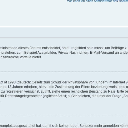
Wie kann ich einen Administrator des Board
istration dieses Forums entscheidet, ob du registriert sein musst, um Beiträge zu s
ung stehen: zum Beispiel Avatarbilder, Private Nachrichten, E-Mail-Versand an ander
 zahlreiche Vorteile bietet.
t of 1998 (deutsch: Gesetz zum Schutz der Privatsphäre von Kindern im Internet vo
unter 13 Jahren erheben, hierzu die Zustimmung der Eltern beziehungsweise des o
h zu registrieren versuchst, zutrifft, ziehe einen rechtlichen Beistand zu Rate. Bit
für Rechtsangelegenheiten jeglicher Art ist; außer solchen, die unter der Frage „
.
g komplett ausgeschaltet hat, damit sich keine neuen Benutzer mehr anmelden könn