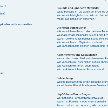
alsch!
Freunde und ignorierte Mitglieder
Wozu benötige ich die Listen der Freunde un
rden?
Wie kann ich Mitglieder zur Liste der Freund
wieder aus den Listen entfernen?
fgefordert, mich anzumelden.
Die Foren durchsuchen
Wie kann ich ein Forum oder mehrere For
Weshalb erhalte ich bei der Suche keine Er
Warum bekomme ich bei der Suche eine lee
Wie kann ich nach Mitgliedern suchen?
Wie kann ich meine eigenen Beiträge und T
Abonnements und Lesezeichen
Was ist der Unterschied zwischen einem L
Wie kann ich ein Lesezeichen auf ein Them
Wie kann ich ein Forum abonnieren?
Wie deaktiviere ich meine Abonnements?
gs?
Dateianhänge
Welche Dateianhänge sind in diesem Forum
Kann ich eine Übersicht all meiner Dateian
phpBB betreffende Fragen
Wer hat diese Forensoftware entwickelt?
Warum ist Funktion x oder y nicht enthalten
An wen soll ich mich wenden, falls es Besc