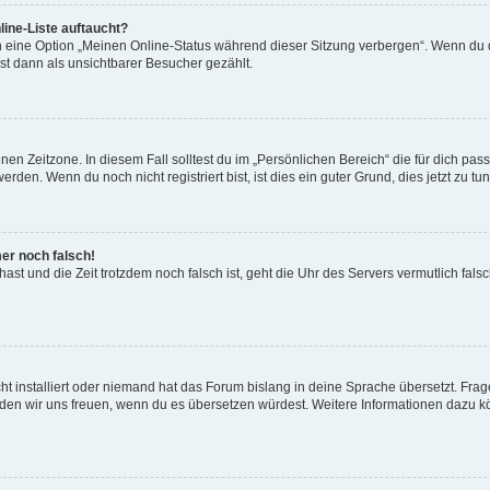
ine-Liste auftaucht?
n eine Option „Meinen Online-Status während dieser Sitzung verbergen“. Wenn du d
st dann als unsichtbarer Besucher gezählt.
en Zeitzone. In diesem Fall solltest du im „Persönlichen Bereich“ die für dich passe
den. Wenn du noch nicht registriert bist, ist dies ein guter Grund, dies jetzt zu tun
mer noch falsch!
t hast und die Zeit trotzdem noch falsch ist, geht die Uhr des Servers vermutlich fal
t installiert oder niemand hat das Forum bislang in deine Sprache übersetzt. Frag
, würden wir uns freuen, wenn du es übersetzen würdest. Weitere Informationen dazu