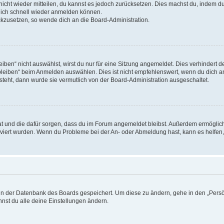
 nicht wieder mitteilen, du kannst es jedoch zurücksetzen. Dies machst du, indem 
 dich schnell wieder anmelden können.
ückzusetzen, so wende dich an die Board-Administration.
en“ nicht auswählst, wirst du nur für eine Sitzung angemeldet. Dies verhindert 
leiben“ beim Anmelden auswählen. Dies ist nicht empfehlenswert, wenn du dich an
 steht, dann wurde sie vermutlich von der Board-Administration ausgeschaltet.
 hat und die dafür sorgen, dass du im Forum angemeldet bleibst. Außerdem ermögli
tiviert wurden. Wenn du Probleme bei der An- oder Abmeldung hast, kann es helfen
n in der Datenbank des Boards gespeichert. Um diese zu ändern, gehe in den „Persö
nst du alle deine Einstellungen ändern.