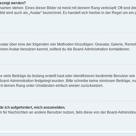
gezeigt werden?
amen stehen. Eines dieser Bilder ist meist mit deinem Rang verknüpft: Oft sind di
ld wird auch als „Avatar“ bezeichnet. Es handelt sich hierbei in der Regel um ein
 Avatar über eine der folgenden vier Methoden hinzufügen: Gravatar, Galerie, Rem
en Avatar benutzen kannst, solltest du die Board-Administration kontaktieren.
viele Beiträge du bislang erstellt hast oder identifizieren bestimmte Benutzer w
 Board-Administration festgelegt wurden. Bitte schreibe keine sinnlosen Beiträge
wird deinen Rang unter Umständen einfach wieder zurücksetzen.
rde ich aufgefordert, mich anzumelden.
ion für Nachrichten an andere Benutzer nutzen, falls diese von der Board-Administ