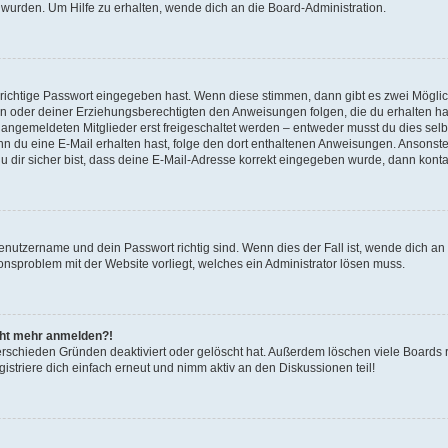
 wurden. Um Hilfe zu erhalten, wende dich an die Board-Administration.
 richtige Passwort eingegeben hast. Wenn diese stimmen, dann gibt es zwei Mögl
tern oder deiner Erziehungsberechtigten den Anweisungen folgen, die du erhalten ha
u angemeldeten Mitglieder erst freigeschaltet werden – entweder musst du dies selbs
. Wenn du eine E-Mail erhalten hast, folge den dort enthaltenen Anweisungen. Ansons
 dir sicher bist, dass deine E-Mail-Adresse korrekt eingegeben wurde, dann kontak
Benutzername und dein Passwort richtig sind. Wenn dies der Fall ist, wende dich a
ionsproblem mit der Website vorliegt, welches ein Administrator lösen muss.
icht mehr anmelden?!
erschieden Gründen deaktiviert oder gelöscht hat. Außerdem löschen viele Boards r
triere dich einfach erneut und nimm aktiv an den Diskussionen teil!