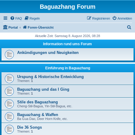
Baguazhang Forum
FAQ
Regeln
Registrieren
Anmelden
S
Portal
Foren-Übersicht
u
Aktuelle Zeit: Samstag 8. August 2026, 08:28
c
Information rund ums Forum
h
Ankündigungen und Neuigkeiten
e
Einführung in Baguazhang
Urspung & Historische Entwicklung
Themen:
1
Baguazhang und das I Ging
Themen:
1
Stile des Baguazhang
Cheng-Stil-Bagua, Yin-Stil-Bagua, etc.
Baguazhang & Waffen
Ba Gua Dao, Deer Horn Knife, etc.
Die 36 Songs
Themen:
1