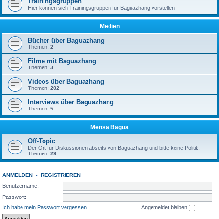
Trainingsgruppen
Hier können sich Trainingsgruppen für Baguazhang vorstellen
Medien
Bücher über Baguazhang
Themen:
2
Filme mit Baguazhang
Themen:
3
Videos über Baguazhang
Themen:
202
Interviews über Baguazhang
Themen:
5
Mensa Bagua
Off-Topic
Der Ort für Diskussionen abseits von Baguazhang und bitte keine Politik.
Themen:
29
ANMELDEN
•
REGISTRIEREN
Benutzername:
Passwort:
Ich habe mein Passwort vergessen
Angemeldet bleiben